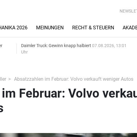
NEWSLE
ANIKA 2026
MEINUNGEN
RECHT & STEUERN
AKAD
er
Daimler Truck: Gewinn knapp halbiert
07.08.2026, 13:01
Uhr
ler
Absatzzahlen im Februar: Volvo verkauft weniger Autos
im Februar: Volvo verkau
s