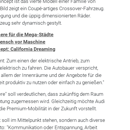
ncept ist das vierte Modell einer Familie von
Bild zeigt ein Coupé-artiges Crossover-Fahrzeug.
legung und die üppig dimensionierten Räder.
zeug sehr dynamisch gestylt.
ere für die Mega-Städte
Mensch vor Maschine
ept: California Dreaming
int: Zum einen der elektrische Antrieb, zum
elektrisch zu fahren. Die Autobauer verspricht,
r allem der Innenräume und der Angebote für die
it produktiv zu nutzen oder einfach zu genießen."
e" soll verdeutlichen, dass zukünftig dem Raum
utung zugemessen wird. Gleichzeitig möchte Audi
ie Premium-Mobilität in der Zukunft vorstellt.
t soll im Mittelpunkt stehen, sondern auch diverse
to: "Kommunikation oder Entspannung, Arbeit