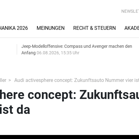
NEWSLE
ANIKA 2026
MEINUNGEN
RECHT & STEUERN
AKAD
Jeep-Modelloffensive: Compass und Avenger machen den
Anfang
06.08.2026, 15:35 Uhr
ler
Audi activesphere concept: Zukunftsauto Nummer vier is
here concept: Zukunftsa
ist da