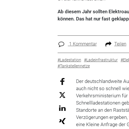
Ab diesem Jahr sollten Elektroa
können. Das hat nur fast geklapp
1 Kommentar
Teilen
#Ladestation
#Ladeinfrastruktur
#Elek
#Tankstellennetze
Der deutschlandweite Au
auch nicht so schnell wi
Verkehrsministerium fü
Schnellladestationen geb
Standorte an den Raststä
Verzögerungen ergeben, 
eine Kleine Anfrage der 