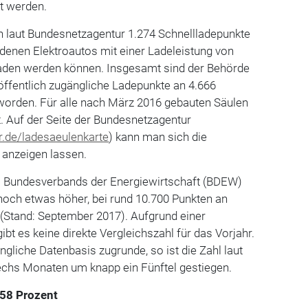
et werden.
n laut Bundesnetzagentur 1.274 Schnellladepunkte
n denen Elektroautos mit einer Ladeleistung von
laden werden können. Insgesamt sind der Behörde
öffentlich zugängliche Ladepunkte an 4.666
worden. Für alle nach März 2016 gebauten Säulen
t. Auf der Seite der Bundesnetzagentur
.de/ladesaeulenkarte
) kann man sich die
e anzeigen lassen.
s Bundesverbands der Energiewirtschaft (BDEW)
 noch etwas höher, bei rund 10.700 Punkten an
 (Stand: September 2017). Aufgrund einer
bt es keine direkte Vergleichszahl für das Vorjahr.
ngliche Datenbasis zugrunde, so ist die Zahl laut
echs Monaten um knapp ein Fünftel gestiegen.
 58 Prozent