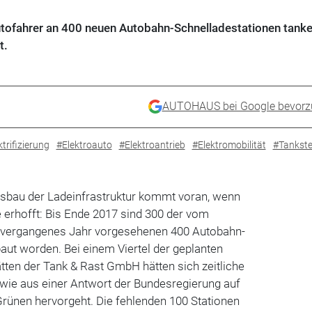
utofahrer an 400 neuen Autobahn-Schnelladestationen tank
t.
AUTOHAUS bei Google bevorz
trifizierung
#Elektroauto
#Elektroantrieb
#Elektromobilität
#Tankste
sbau der Ladeinfrastruktur kommt voran, wenn
e erhofft: Bis Ende 2017 sind 300 der vom
r vergangenes Jahr vorgesehenen 400 Autobahn-
aut worden. Bei einem Viertel der geplanten
tten der Tank & Rast GmbH hätten sich zeitliche
wie aus einer Antwort der Bundesregierung auf
Grünen hervorgeht. Die fehlenden 100 Stationen