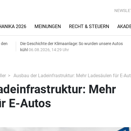
NEWSLE
ANIKA 2026
MEINUNGEN
RECHT & STEUERN
AKAD
 den
Die Geschichte der Klimaanlage: So wurden unsere Autos
kühl
06.08.2026, 14:29 Uhr
ler
Ausbau der Ladeinfrastruktur: Mehr Ladesäulen für E-Au
deinfrastruktur: Mehr
ür E-Autos