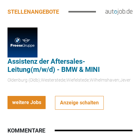
STELLENANGEBOTE
Assistenz der Aftersales-
Leitung(m/w/d) - BMW & MINI
Oldenburg (Oldb);Westerstede;Wiefelstede;Wilhelmshaven;Jever
weitere Jobs
Anzeige schalten
KOMMENTARE