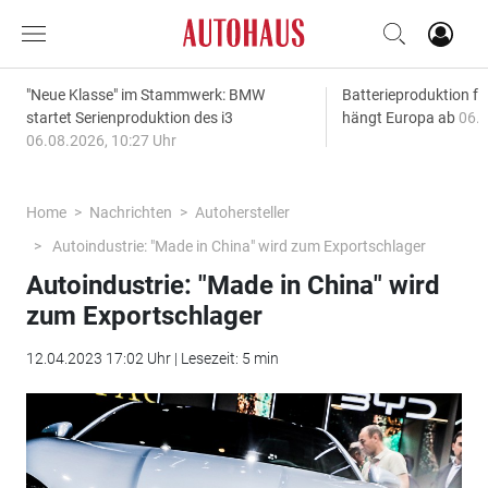
"Neue Klasse" im Stammwerk: BMW
Batterieproduktion fü
startet Serienproduktion des i3
hängt Europa ab
06.0
06.08.2026, 10:27 Uhr
Home
Nachrichten
Autohersteller
Autoindustrie: "Made in China" wird zum Exportschlager
Autoindustrie: "Made in China" wird
zum Exportschlager
12.04.2023 17:02 Uhr | Lesezeit: 5 min