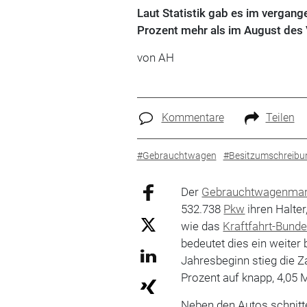
Laut Statistik gab es im vergan
Prozent mehr als im August des 
von AH
Kommentare
Teilen
#Gebrauchtwagen
#Besitzumschreibu
Der
Gebrauchtwagenmar
532.738
Pkw
ihren Halter
wie das
Kraftfahrt-Bund
bedeutet dies ein weiter
Jahresbeginn stieg die 
Prozent auf knapp, 4,05 M
Neben den Autos schnitt