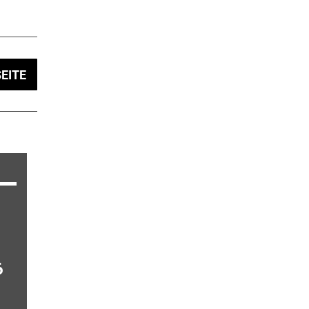
EITE
6