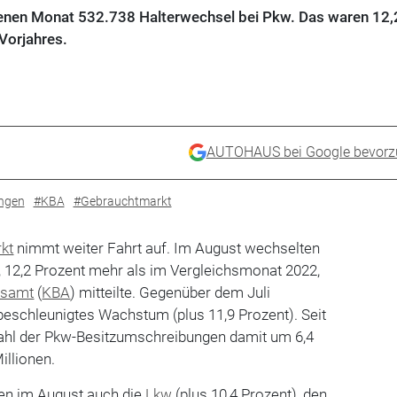
genen Monat 532.738 Halterwechsel bei Pkw. Das waren 12,
Vorjahres.
AUTOHAUS bei Google bevorz
ngen
#KBA
#Gebrauchtmarkt
kt
nimmt weiter Fahrt auf. Im August wechselten
, 12,2 Prozent mehr als im Vergleichsmonat 2022,
esamt
(
KBA
) mitteilte. Gegenüber dem Juli
 beschleunigtes Wachstum (plus 11,9 Prozent). Seit
Zahl der Pkw-Besitzumschreibungen damit um 6,4
illionen.
en im August auch die
Lkw
(plus 10,4 Prozent), den