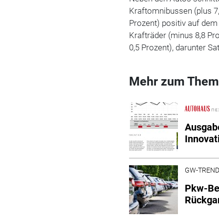
Kraftomnibussen (plus 7,
Prozent) positiv auf de
Krafträder (minus 8,8 P
0,5 Prozent), darunter S
Mehr zum Them
Ausgabe
Innovat
GW-TREN
Pkw-Bes
Rückga