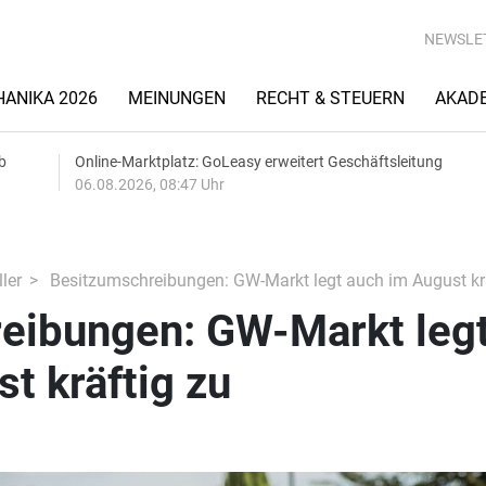
NEWSLE
ANIKA 2026
MEINUNGEN
RECHT & STEUERN
AKAD
b
Online-Marktplatz: GoLeasy erweitert Geschäftsleitung
06.08.2026, 08:47 Uhr
ler
Besitzumschreibungen: GW-Markt legt auch im August krä
eibungen: GW-Markt leg
t kräftig zu