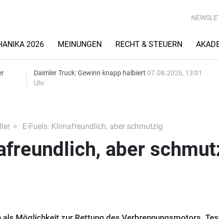
NEWSLE
ANIKA 2026
MEINUNGEN
RECHT & STEUERN
AKAD
er
Daimler Truck: Gewinn knapp halbiert
07.08.2026, 13:01
Uhr
ler
E-Fuels: Klimafreundlich, aber schmutzig
afreundlich, aber schmut
n als Möglichkeit zur Rettung des Verbrennungsmotors. Tes