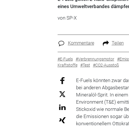
eines Umweltverbandes dämpfen
von SP-X
Kommentare
Teilen
#E-Fuels
#Verbrennungsmotor
#Emis
Kraftstoffe
#Test
#CO2-Ausstoß
E-Fuels könnten zwar d
bei anderen Abgasbestand
Mineralöl-Sprit. In ein
Environment (T&E) emitti
Stickoxid wie normale B
die Emissionen sogar üb
konventionellem Ottokraf