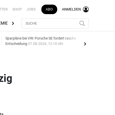
TTER
SHOP
JOBS
ABO
ANMELDEN
EMIE
AUTOMARKEN
MEDIATHEK
BRANCHENVERZEI
Sparpläne bei VW: Porsche SE fordert rasche
75 J
Entscheidung
07.08.2026, 12:10 Uhr
Auf
zig
ts