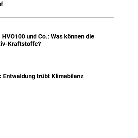
uf
l
, HVO100 und Co.: Was können die
tiv-Kraftstoffe?
t: Entwaldung trübt Klimabilanz