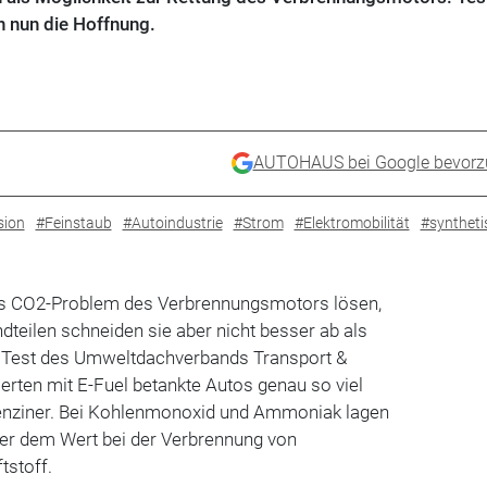
 nun die Hoffnung.
AUTOHAUS bei Google bevorz
sion
#Feinstaub
#Autoindustrie
#Strom
#Elektromobilität
#syntheti
as CO2-Problem des Verbrennungsmotors lösen,
teilen schneiden sie aber nicht besser ab als
em Test des Umweltdachverbands Transport &
erten mit E-Fuel betankte Autos genau so viel
enziner. Bei Kohlenmonoxid und Ammoniak lagen
er dem Wert bei der Verbrennung von
tstoff.