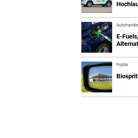
Hochla
Autohande
E-Fuels
Alterna
Politik
Biospri