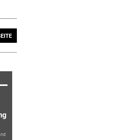
EITE
ng
and