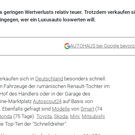
geringen Wertverlusts relativ teuer. Trotzdem verkaufen si
ngegen, wer ein Luxusauto loswerten will.
AUTOHAUS bei Google bevorz
rkaufen sich in
Deutschland
besonders schnell.
den Fahrzeuge der rumänischen Renault-Tochter im
 Hof des Händlers oder in der Garage des
line-Marktplatz
Autoscout24
auf Basis von
. Ebenfalls gefragt sind
Modelle
von
Smart
(74
Honda
(75 Tage).
Toyota
,
Skoda
,
Mini
,
Mitsubishi
ie Top-Ten der "Schnelldreher".