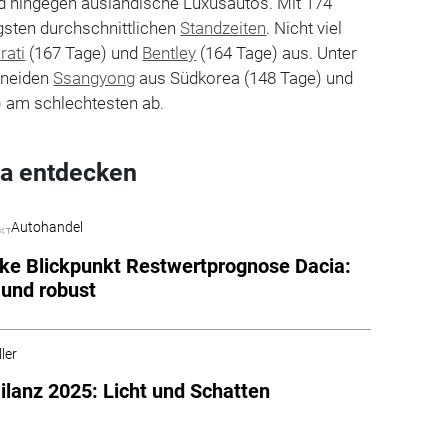
 hingegen ausländische Luxusautos. Mit 174
gsten durchschnittlichen
Standzeiten
. Nicht viel
rati
(167 Tage) und
Bentley
(164 Tage) aus. Unter
hneiden
Ssangyong
aus Südkorea (148 Tage) und
 am schlechtesten ab.
a entdecken
Autohandel
e Blickpunkt Restwertprognose Dacia:
 und robust
ler
ilanz 2025: Licht und Schatten