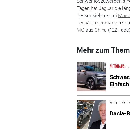
Schwer loszuwerden sind
Tagen hat
Jaguar
die län
besser sieht es bei
Mase
den Volumenmarken sc
MG
aus
China
(122 Tage)
Mehr zum Them
Schwack
Einfach
Autoherstel
Dacia-B