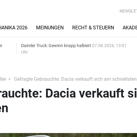
NEWSLE
ANIKA 2026
MEINUNGEN
RECHT & STEUERN
AKAD
er
Daimler Truck: Gewinn knapp halbiert
07.08.2026, 13:01
Uhr
ler
Gefragte Gebrauchte: Dacia verkauft sich am schnellsten
auchte: Dacia verkauft s
en