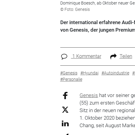
Dominique Boesch, ab Oktober neuer Ges
© Foto: Genesis
Der international erfahrene Aud
von Genesis, der jungen Premiu
1 Kommentar
Teilen
#Genesis
#Hyundai
#Autoindustrie
#
#Personalie
Genesis
hat vor seiner g
(55) zum ersten Geschäf
Sitz in der neuen region
1. Oktober 2020 beziehen
Chang, seit August Marke