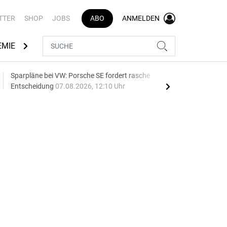
TTER
SHOP
JOBS
ABO
ANMELDEN
EMIE
AUTOMARKEN
MEDIATHEK
BRANCHENVERZEI
Sparpläne bei VW: Porsche SE fordert rasche
75 J
Entscheidung
07.08.2026, 12:10 Uhr
Auf