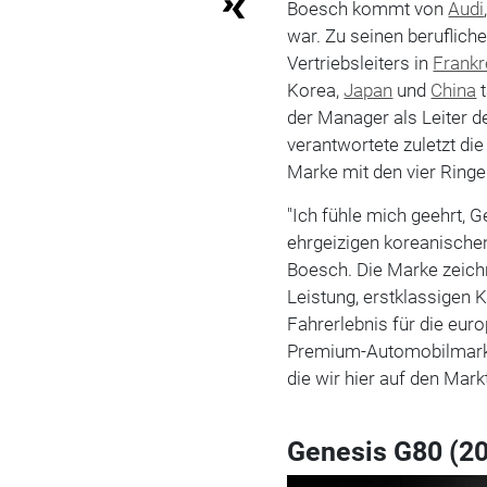
Boesch kommt von
Audi
war. Zu seinen berufliche
Vertriebsleiters in
Frankr
Korea,
Japan
und
China
t
der Manager als Leiter d
verantwortete zuletzt die
Marke mit den vier Ringe
"Ich fühle mich geehrt, 
ehrgeizigen koreanischen 
Boesch. Die Marke zeic
Leistung, erstklassigen 
Fahrerlebnis für die eur
Premium-Automobilmarkts
die wir hier auf den Mar
Genesis G80 (2