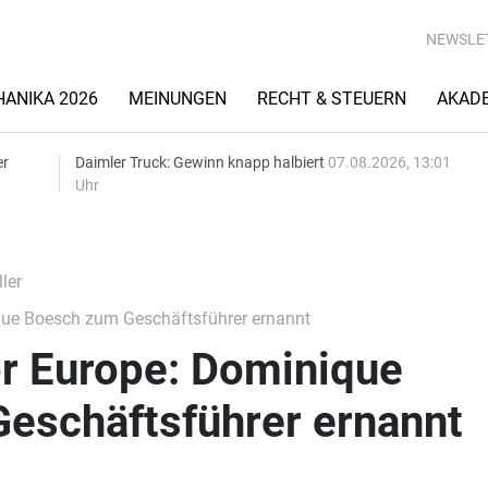
NEWSLE
ANIKA 2026
MEINUNGEN
RECHT & STEUERN
AKAD
er
Daimler Truck: Gewinn knapp halbiert
07.08.2026, 13:01
Uhr
ler
ue Boesch zum Geschäftsführer ernannt
r Europe: Dominique
eschäftsführer ernannt