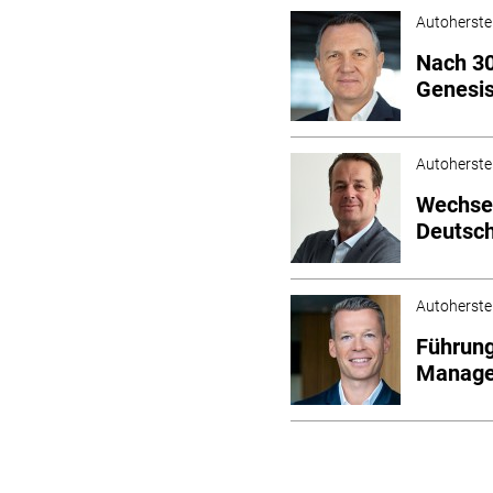
Autoherstel
Nach 30
Genesi
Autoherstel
Wechsel
Deutsch
Autoherstel
Führung
Manage