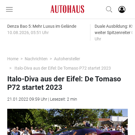
Denza Bao 5: Mehr Luxus im Gelände
Duale Ausbildung: Kf
10.08.2026, 05:51 Uhr
weiter Spitzenreiter
0
Uhr
Home
Nachrichten
Autohersteller
Italo-Diva aus der Eifel: De Tomaso P72 startet 2023
Italo-Diva aus der Eifel: De Tomaso
P72 startet 2023
21.01.2022 09:59 Uhr | Lesezeit: 2 min