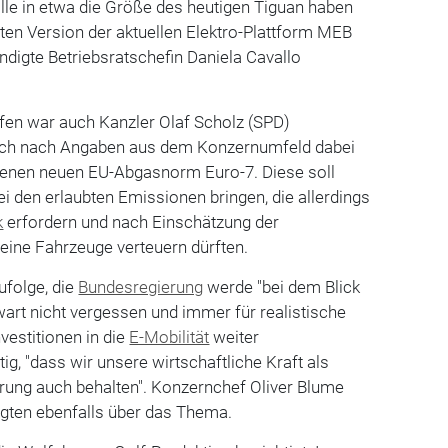
lle in etwa die Größe des heutigen Tiguan haben
eten Version der aktuellen Elektro-Plattform MEB
ündigte Betriebsratschefin Daniela Cavallo
fen war auch Kanzler Olaf Scholz (SPD)
sich nach Angaben aus dem Konzernumfeld dabei
ttenen neuen EU-Abgasnorm Euro-7. Diese soll
i den erlaubten Emissionen bringen, die allerdings
k
erfordern und nach Einschätzung der
leine Fahrzeuge verteuern dürften.
ufolge, die
Bundesregierung
werde "bei dem Blick
wart nicht vergessen und immer für realistische
estitionen in die
E-Mobilität
weiter
tig, "dass wir unsere wirtschaftliche Kraft als
erung auch behalten". Konzernchef Oliver Blume
igten ebenfalls über das Thema.