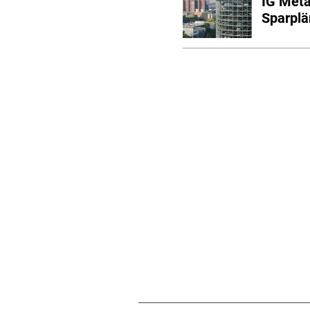
IG Meta
Sparpl