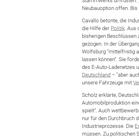
Stammwerks umrüsten.
Neubauoption offen. Bis
Cavallo betonte, die In
die Hilfe der
Politik
. Aus
bisherigen Beschlüssen
gezogen. In der Übergan
Wolfsburg "mittelfristi
lassen können". Sie for
des E-Auto-Ladenetzes u
Deutschland
– "aber auc
unsere Fahrzeuge mit
Ve
Scholz erklärte, Deutsch
Automobilproduktion eine
spielt". Auch wettbewerb
nur für den Durchbruch d
Industrieprozesse. Die
E
müssen. Zu politischen S