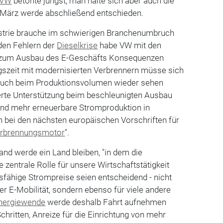
VW
betonte jüngst, man halte sich aber auch die
 März werde abschließend entschieden.
dustrie brauche im schwierigen Branchenumbruch
 den Fehlern der
Dieselkrise
habe VW mit den
 zum Ausbau des E-Geschäfts Konsequenzen
gszeit mit modernisierten Verbrennern müsse sich
g auch beim Produktionsvolumen wieder sehen
derte Unterstützung beim beschleunigten Ausbau
nd mehr erneuerbare Stromproduktion in
h bei den nächsten europäischen Vorschriften für
rbrennungsmotor
".
land werde ein Land bleiben, "in dem die
 zentrale Rolle für unsere Wirtschaftstätigkeit
sfähige Strompreise seien entscheidend - nicht
er E-Mobilität, sondern ebenso für viele andere
nergiewende
werde deshalb Fahrt aufnehmen
chritten, Anreize für die Einrichtung von mehr