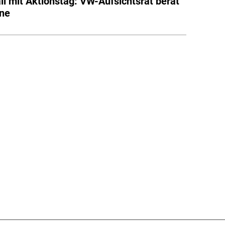
ll mit Aktionstag: VW-Aufsichtsrat berät
äne