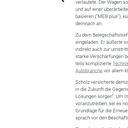
verlautete. Der Wagen so
und auf einer überarbeit
basieren ("MEB plus"), k
demnach an.
Zu dem Belegschaftstref
eingeladen. Er äußerte 
indirekt auch zur umstri
starke Verschärfungen be
teils komplizierte
Techni
Autobranche
vor allem k
Scholz versicherte demz
in die Zukunft die Gegen
Lösungen sorgen". Um Inv
voranzutreiben, sei es nö
Grundlage für die Erneu
sprach vor den Beschäft