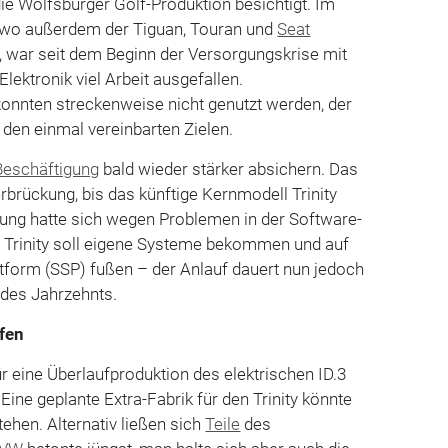
die Wolfsburger Golf-Produktion besichtigt. Im
wo außerdem der Tiguan, Touran und
Seat
, war seit dem Beginn der Versorgungskrise mit
lektronik viel Arbeit ausgefallen.
konnten streckenweise nicht genutzt werden, der
 den einmal vereinbarten Zielen.
Beschäftigung
bald wieder stärker absichern. Das
berbrückung, bis das künftige Kernmodell Trinity
anung hatte sich wegen Problemen in der Software-
 Trinity soll eigene Systeme bekommen und auf
ttform (SSP) fußen – der Anlauf dauert nun jedoch
des Jahrzehnts.
fen
 eine Überlaufproduktion des elektrischen ID.3
Eine geplante Extra-Fabrik für den Trinity könnte
ehen. Alternativ ließen sich
Teile
des