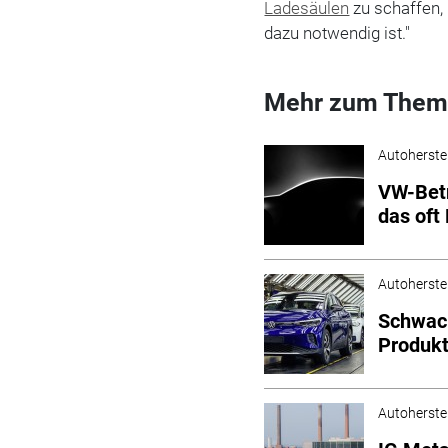
Ladesäulen
zu schaffen,
dazu notwendig ist."
Mehr zum Them
Autoherstel
VW-Betr
das oft
Autoherstel
Schwach
Produkt
Autoherstel