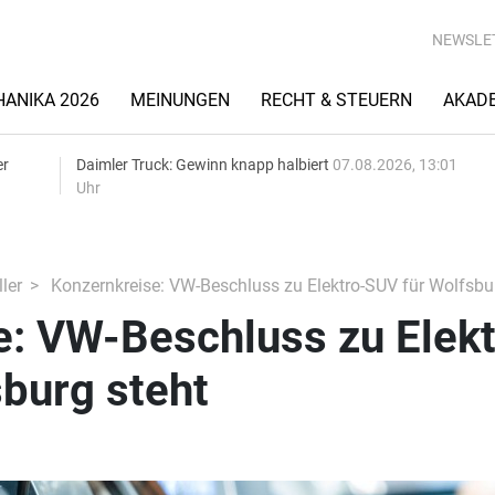
NEWSLE
ANIKA 2026
MEINUNGEN
RECHT & STEUERN
AKAD
er
Daimler Truck: Gewinn knapp halbiert
07.08.2026, 13:01
Uhr
ler
Konzernkreise: VW-Beschluss zu Elektro-SUV für Wolfsbur
e: VW-Beschluss zu Elekt
burg steht