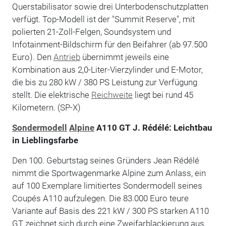
Querstabilisator sowie drei Unterbodenschutzplatten
verfügt. Top-Modell ist der "Summit Reserve", mit
polierten 21-Zoll-Felgen, Soundsystem und
Infotainment-Bildschirm für den Beifahrer (ab 97.500
Euro). Den
Antrieb
übernimmt jeweils eine
Kombination aus 2,0-Liter-Vierzylinder und E-Motor,
die bis zu 280 kW / 380 PS Leistung zur Verfügung
stellt. Die elektrische
Reichweite
liegt bei rund 45
Kilometern. (SP-X)
Sondermodell
Alpine
A110 GT J. Rédélé: Leichtbau
in Lieblingsfarbe
Den 100. Geburtstag seines Gründers Jean Rédélé
nimmt die Sportwagenmarke Alpine zum Anlass, ein
auf 100 Exemplare limitiertes Sondermodell seines
Coupés A110 aufzulegen. Die 83.000 Euro teure
Variante auf Basis des 221 kW / 300 PS starken A110
GT zeichnet sich durch eine Zweifarblackierung aus,