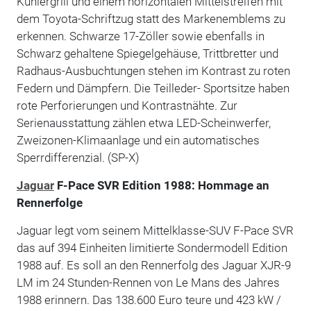
Kühlergrill und einem horizontalen Mittelstreifen mit
dem Toyota-Schriftzug statt des Markenemblems zu
erkennen. Schwarze 17-Zöller sowie ebenfalls in
Schwarz gehaltene Spiegelgehäuse, Trittbretter und
Radhaus-Ausbuchtungen stehen im Kontrast zu roten
Federn und Dämpfern. Die Teilleder- Sportsitze haben
rote Perforierungen und Kontrastnähte. Zur
Serienausstattung zählen etwa LED-Scheinwerfer,
Zweizonen-Klimaanlage und ein automatisches
Sperrdifferenzial. (SP-X)
Jaguar
F-Pace SVR Edition 1988: Hommage an
Rennerfolge
Jaguar legt vom seinem Mittelklasse-SUV F-Pace SVR
das auf 394 Einheiten limitierte Sondermodell Edition
1988 auf. Es soll an den Rennerfolg des Jaguar XJR-9
LM im 24 Stunden-Rennen von Le Mans des Jahres
1988 erinnern. Das 138.600 Euro teure und 423 kW /