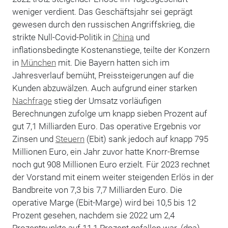
weniger verdient. Das Geschäftsjahr sei geprägt
gewesen durch den russischen Angriffskrieg, die
strikte Null-Covid-Politik in
China
und
inflationsbedingte Kostenanstiege, teilte der Konzern
in
München
mit. Die Bayern hatten sich im
Jahresverlauf bemüht, Preissteigerungen auf die
Kunden abzuwälzen. Auch aufgrund einer starken
Nachfrage
stieg der Umsatz vorläufigen
Berechnungen zufolge um knapp sieben Prozent auf
gut 7,1 Milliarden Euro. Das operative Ergebnis vor
Zinsen und
Steuern
(Ebit) sank jedoch auf knapp 795
Millionen Euro, ein Jahr zuvor hatte Knorr-Bremse
noch gut 908 Millionen Euro erzielt. Für 2023 rechnet
der Vorstand mit einem weiter steigenden Erlös in der
Bandbreite von 7,3 bis 7,7 Milliarden Euro. Die
operative Marge (Ebit-Marge) wird bei 10,5 bis 12
Prozent gesehen, nachdem sie 2022 um 2,4
Prozentpunkte auf 11,1 Prozent gefallen war. (dpa)