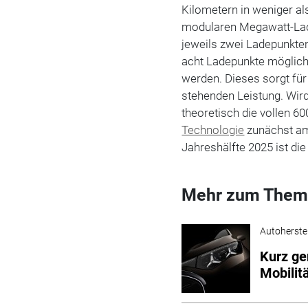
Kilometern in weniger a
modularen Megawatt-Lad
jeweils zwei Ladepunkten
acht Ladepunkte möglich,
werden. Dieses sorgt für
stehenden Leistung. Wir
theoretisch die vollen 60
Technologie
zunächst a
Jahreshälfte 2025 ist di
Mehr zum Them
Autoherstel
Kurz ge
Mobilit