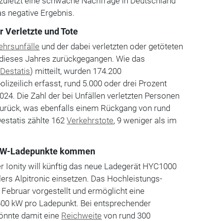
 zuletzt eine schwache Nachfrage in Deutschland
as negative Ergebnis.
r Verletzte und Tote
ehrsunfälle
und der dabei verletzten oder getöteten
 dieses Jahres zurückgegangen. Wie das
(
Destatis
) mitteilt, wurden 174.200
lizeilich erfasst, rund 5.000 oder drei Prozent
024. Die Zahl der bei Unfällen verletzten Personen
zurück, was ebenfalls einem Rückgang von rund
Destatis zählte 162
Verkehrstote
, 9 weniger als im
-kW-Ladepunkte kommen
r Ionity will künftig das neue Ladegerät HYC1000
lers Alpitronic einsetzen. Das Hochleistungs-
Februar vorgestellt und ermöglicht eine
 600 kW pro Ladepunkt. Bei entsprechender
könnte damit eine
Reichweite
von rund 300