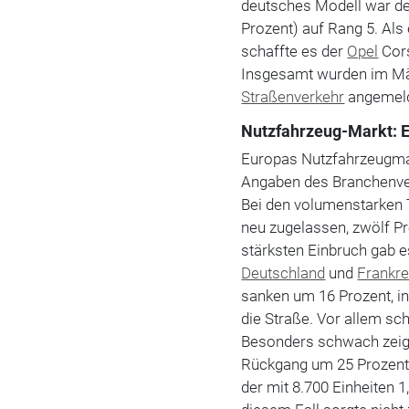
deutsches Modell war d
Prozent) auf Rang 5. Als
schaffte es der
Opel
Cors
Insgesamt wurden im Mär
Straßenverkehr
angemeld
Nutzfahrzeug-Markt: E
Europas Nutzfahrzeugmar
Angaben des Branchenv
Bei den volumenstarken 
neu zugelassen, zwölf P
stärksten Einbruch gab es
Deutschland
und
Frankre
sanken um 16 Prozent, i
die Straße. Vor allem s
Besonders schwach zeig
Rückgang um 25 Prozent. 
der mit 8.700 Einheiten 