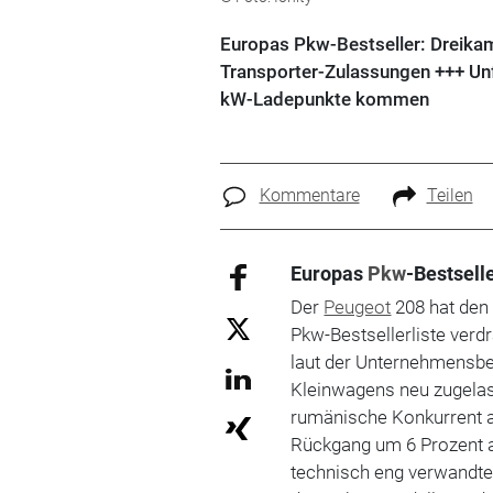
Europas Pkw-Bestseller: Dreikam
Transporter-Zulassungen +++ Unfal
kW-Ladepunkte kommen
Kommentare
Teilen
Europas
Pkw
-Bestsell
Der
Peugeot
208 hat de
Pkw-Bestsellerliste verd
laut der Unternehmensbe
Kleinwagens neu zugelas
rumänische Konkurrent
Rückgang um 6 Prozent au
technisch eng verwandte 