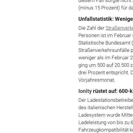
diesem Fall sorgte nicht
(minus 15 Prozent) für d
Unfallstatistik: Wenige
Die Zahl der
Straßenverk
Personen ist im Februar
Statistische Bundesamt 
Straßenverkehrsunfälle po
weniger als im Februar 2
ging um 500 auf 20.500 
drei Prozent entspricht. 
Vorjahresmonat.
Ionity
rüstet auf: 600
Der Ladestationsbetreibe
des italienischen Herstel
Ladesystem wurde Mitte 
Ladeleistung von bis zu
Fahrzeugkompatibilität 