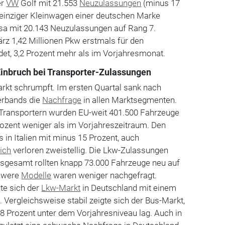
er
VW
Golf mit 21.553
Neuzulassungen
(minus 17
 einziger Kleinwagen einer deutschen Marke
a mit 20.143 Neuzulassungen auf Rang 7.
z 1,42 Millionen Pkw erstmals für den
et, 3,2 Prozent mehr als im Vorjahresmonat.
inbruch bei Transporter-Zulassungen
kt schrumpft. Im ersten Quartal sank nach
erbands die
Nachfrage
in allen Marktsegmenten.
Transportern wurden EU-weit 401.500 Fahrzeuge
rozent weniger als im Vorjahreszeitraum. Den
 in Italien mit minus 15 Prozent, auch
ich
verloren zweistellig. Die Lkw-Zulassungen
nsgesamt rollten knapp 73.000 Fahrzeuge neu auf
chwere
Modelle
waren weniger nachgefragt.
te sich der
Lkw-Markt
in Deutschland mit einem
Vergleichsweise stabil zeigte sich der Bus-Markt,
1,8 Prozent unter dem Vorjahresniveau lag. Auch in