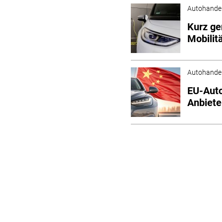
Autohande
Kurz ge
Mobilit
Autohande
EU-Auto
Anbiete