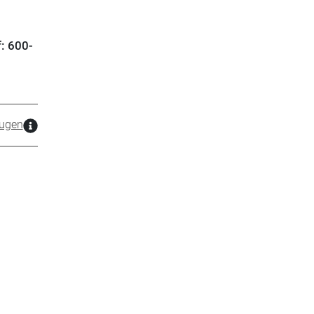
f: 600-
ugen