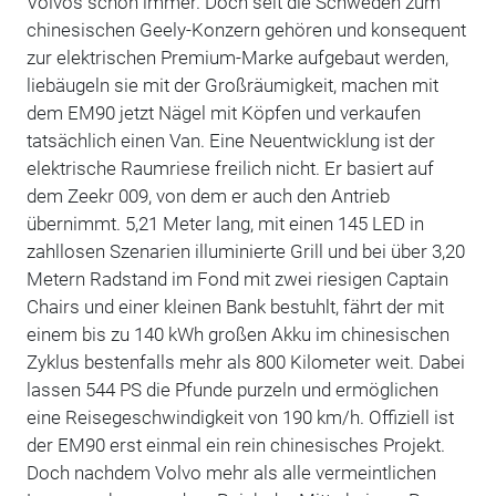
Volvos schon immer. Doch seit die Schweden zum
chinesischen Geely-Konzern gehören und konsequent
zur elektrischen Premium-Marke aufgebaut werden,
liebäugeln sie mit der Großräumigkeit, machen mit
dem EM90 jetzt Nägel mit Köpfen und verkaufen
tatsächlich einen Van. Eine Neuentwicklung ist der
elektrische Raumriese freilich nicht. Er basiert auf
dem Zeekr 009, von dem er auch den Antrieb
übernimmt. 5,21 Meter lang, mit einen 145 LED in
zahllosen Szenarien illuminierte Grill und bei über 3,20
Metern Radstand im Fond mit zwei riesigen Captain
Chairs und einer kleinen Bank bestuhlt, fährt der mit
einem bis zu 140 kWh großen Akku im chinesischen
Zyklus bestenfalls mehr als 800 Kilometer weit. Dabei
lassen 544 PS die Pfunde purzeln und ermöglichen
eine Reisegeschwindigkeit von 190 km/h. Offiziell ist
der EM90 erst einmal ein rein chinesisches Projekt.
Doch nachdem Volvo mehr als alle vermeintlichen