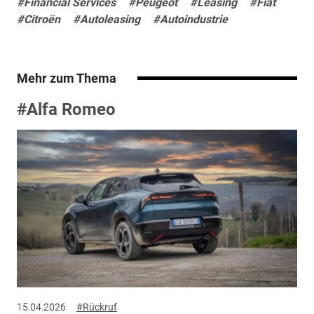
#Financial Services
#Peugeot
#Leasing
#Fiat
#Citroën
#Autoleasing
#Autoindustrie
Mehr zum Thema
#Alfa Romeo
15.04.2026
#Rückruf