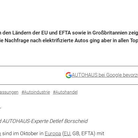
 den Ländern der EU und EFTA sowie in Großbritannien zeig
ie Nachfrage nach elektrifizierte Autos ging aber in allen To
AUTOHAUS bei Google bevorz
assungen
#Autoindustrie
#Autohandel
d AUTOHAUS-Experte Detlef Borscheid
n
sind im Oktober in
Europa
(
EU
, GB, EFTA) mit