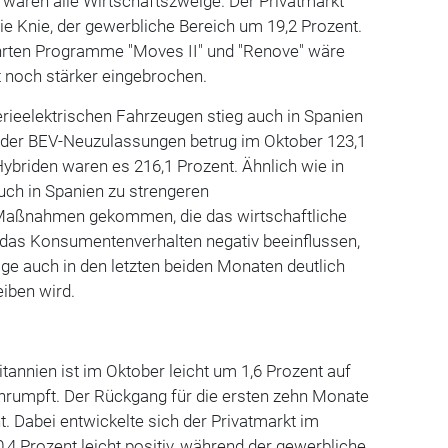
 waren alle Wirtschaftszweige. Der Privatmarkt
die Knie, der gewerbliche Bereich um 19,2 Prozent.
ührten Programme "Moves II" und "Renove" wäre
 noch stärker eingebrochen.
rieelektrischen Fahrzeugen stieg auch in Spanien
der BEV-Neuzulassungen betrug im Oktober 123,1
Hybriden waren es 216,1 Prozent. Ähnlich wie in
uch in Spanien zu strengeren
 Maßnahmen gekommen, die das wirtschaftliche
das Konsumentenverhalten negativ beeinflussen,
ge auch in den letzten beiden Monaten deutlich
eiben wird.
tannien ist im Oktober leicht um 1,6 Prozent auf
rumpft. Der Rückgang für die ersten zehn Monate
t. Dabei entwickelte sich der Privatmarkt im
4 Prozent leicht positiv, während der gewerbliche