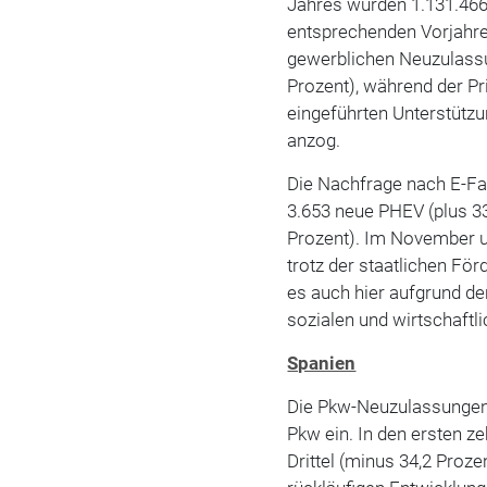
Jahres wurden 1.131.466
entsprechenden Vorjahres
gewerblichen Neuzulassu
Prozent), während der P
eingeführten Unterstüt
anzog.
Die Nachfrage nach E-F
3.653 neue PHEV (plus 33
Prozent). Im November u
trotz der staatlichen F
es auch hier aufgrund d
sozialen und wirtschaft
Spanien
Die Pkw-Neuzulassungen
Pkw ein. In den ersten z
Drittel (minus 34,2 Proze