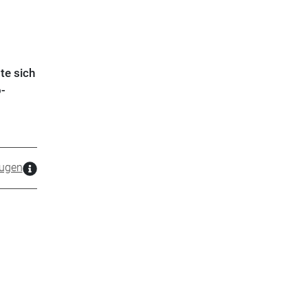
te sich
p-
ugen