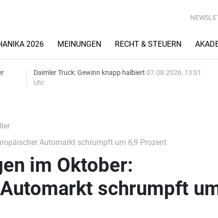
NEWSLE
ANIKA 2026
MEINUNGEN
RECHT & STEUERN
AKAD
er
Daimler Truck: Gewinn knapp halbiert
07.08.2026, 13:01
Uhr
ler
ropäischer Automarkt schrumpft um 6,9 Prozent
en im Oktober:
 Automarkt schrumpft u