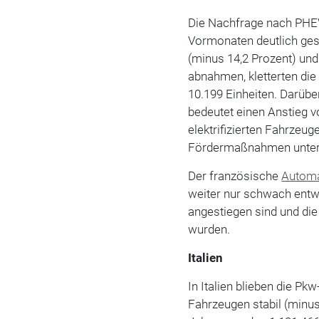
Die Nachfrage nach PHEV
Vormonaten deutlich ge
(minus 14,2 Prozent) und
abnahmen, kletterten d
10.199 Einheiten. Darüb
bedeutet einen Anstieg 
elektrifizierten Fahrzeug
Fördermaßnahmen unters
Der französische
Automa
weiter nur schwach entwi
angestiegen sind und di
wurden.
Italien
In Italien blieben die P
Fahrzeugen stabil (minus