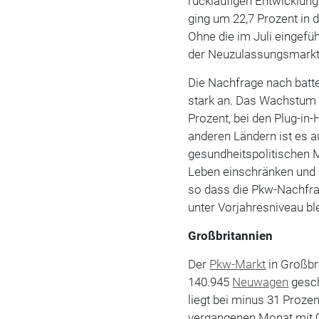
rückläufigen Entwicklung
ging um 22,7 Prozent in 
Ohne die im Juli eingef
der Neuzulassungsmarkt
Die Nachfrage nach batte
stark an. Das Wachstum 
Prozent, bei den Plug-in-
anderen Ländern ist es a
gesundheitspolitischen
Leben einschränken und 
so dass die Pkw-Nachfra
unter Vorjahresniveau bl
Großbritannien
Der
Pkw-Markt
in Großbri
140.945
Neuwagen
gesch
liegt bei minus 31 Prozen
vergangenen Monat mit 0,