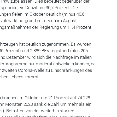
 Pkw zugelassen. Dies bedeutet gegenüber der
periode ein Defizit um 30,7 Prozent. Die
ngen fielen im Oktober deutlich (minus 40,6
rivatmarkt aufgrund der neuen im August
zungsmaßnahmen der Regierung um 11,4 Prozent
ahrzeugen hat deutlich zugenommen. Es wurden
0 Prozent) und 2.889 BEV registriert (plus 205
nd Dezember wird sich die Nachfrage im Italien
örderprogramme nur moderat entwickeln können, da
er zweiten Corona-Welle zu Einschränkungen des
lichen Lebens kommt.
 brachen im Oktober um 21 Proeznt auf 74.228
ehn Monaten 2020 sank die Zahl um mehr als ein
nt). Betroffen von der weiterhin starken