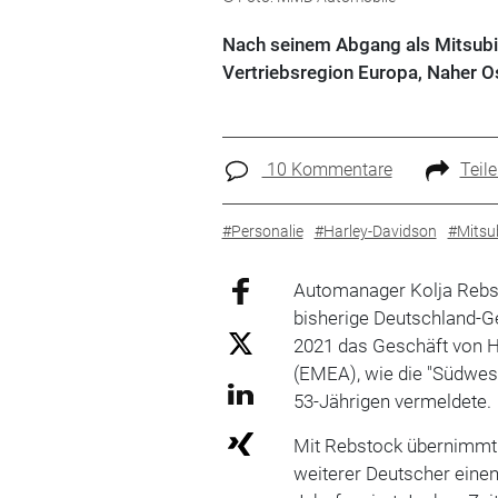
Nach seinem Abgang als Mitsubish
Vertriebsregion Europa, Naher O
10 Kommentare
Teil
#Personalie
#Harley-Davidson
#Mitsu
Automanager Kolja Rebst
bisherige Deutschland-Ge
2021 das Geschäft von H
(EMEA), wie die "Südwe
53-Jährigen vermeldete.
Mit Rebstock übernimmt 
weiterer Deutscher eine