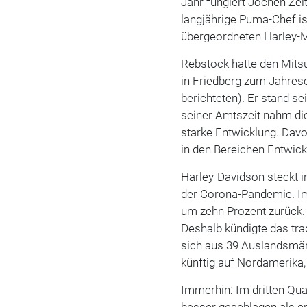
Jahr fungiert Jochen Zei
langjährige Puma-Chef i
übergeordneten Harley-
Rebstock hatte den Mit
in Friedberg zum Jahres
berichteten). Er stand se
seiner Amtszeit nahm di
starke Entwicklung. Dav
in den Bereichen Entwickl
Harley-Davidson steckt i
der Corona-Pandemie. Im
um zehn Prozent zurück. A
Deshalb kündigte das tra
sich aus 39 Auslandsmär
künftig auf Nordamerika,
Immerhin: Im dritten Qua
besser geschlagen als e