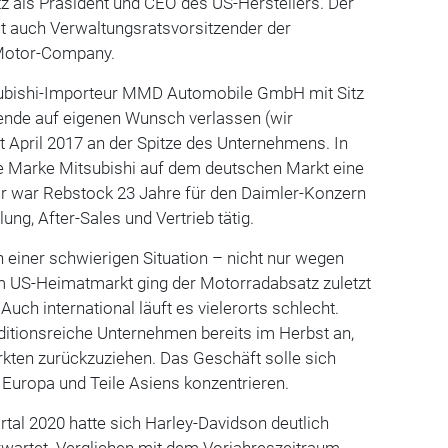
tz als Präsident und CEO des US-Herstellers. Der
st auch Verwaltungsratsvorsitzender der
Motor-Company.
subishi-Importeur MMD Automobile GmbH mit Sitz
ende auf eigenen Wunsch verlassen (wir
it April 2017 an der Spitze des Unternehmens. In
e Marke Mitsubishi auf dem deutschen Markt eine
or war Rebstock 23 Jahre für den Daimler-Konzern
ung, After-Sales und Vertrieb tätig.
n einer schwierigen Situation – nicht nur wegen
 US-Heimatmarkt ging der Motorradabsatz zuletzt
uch international läuft es vielerorts schlecht.
ditionsreiche Unternehmen bereits im Herbst an,
kten zurückzuziehen. Das Geschäft solle sich
 Europa und Teile Asiens konzentrieren.
rtal 2020 hatte sich Harley-Davidson deutlich
rwartet. Verglichen mit dem Vorjahreszeitraum