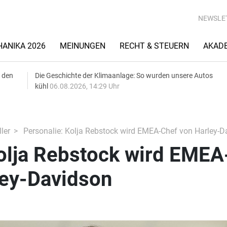
NEWSLE
ANIKA 2026
MEINUNGEN
RECHT & STEUERN
AKAD
 den
Die Geschichte der Klimaanlage: So wurden unsere Autos
kühl
06.08.2026, 14:29 Uhr
ler
Personalie: Kolja Rebstock wird EMEA-Chef von Harley-D
olja Rebstock wird EMEA
ley-Davidson