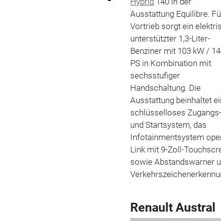
Hybrid
140 in der
Ausstattung Equilibre. Fü
Vortrieb sorgt ein elektri
unterstützter 1,3-Liter-
Benziner mit 103 kW / 1
PS in Kombination mit
sechsstufiger
Handschaltung. Die
Ausstattung beinhaltet e
schlüsselloses Zugangs
und Startsystem, das
Infotainmentsystem op
Link mit 9-Zoll-Touchscr
sowie Abstandswarner 
Verkehrszeichenerkennu
Renault Austral