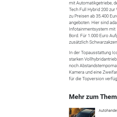
mit Automatikgetriebe, d
Tech Full Hybrid 200 zu
zu Preisen ab 35.400 Eu
angeboten. Hier sind ad
Infotainmentsystem mit 1
Bord. Für 1.000 Euro Auf
zusätzlich Schwarzakzent
In der Topausstattung Ic
starken Vollhybridantrieb
noch Abstandstempomat, 
Kamera und eine Zweifarb
für die Topversion verfüg
Mehr zum Them
Autohande