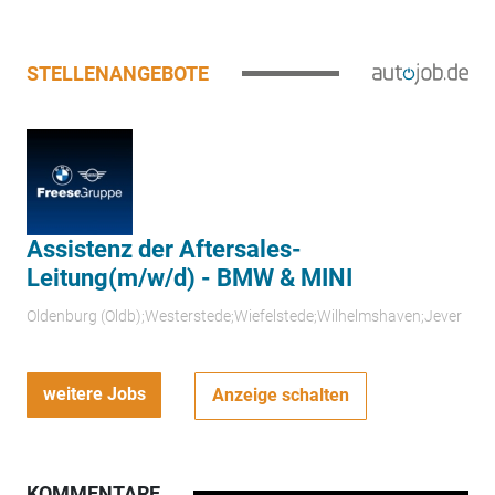
STELLENANGEBOTE
Assistenz der Aftersales-
Leitung(m/w/d) - BMW & MINI
Oldenburg (Oldb);Westerstede;Wiefelstede;Wilhelmshaven;Jever
weitere Jobs
Anzeige schalten
KOMMENTARE