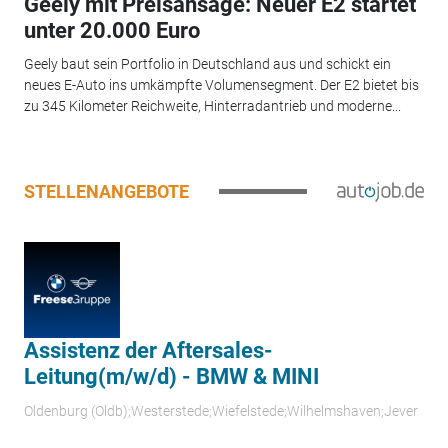
Geely mit Preisansage: Neuer E2 startet
unter 20.000 Euro
Geely baut sein Portfolio in Deutschland aus und schickt ein
neues E-Auto ins umkämpfte Volumensegment. Der E2 bietet bis
zu 345 Kilometer Reichweite, Hinterradantrieb und moderne...
STELLENANGEBOTE
Assistenz der Aftersales-
Leitung(m/w/d) - BMW & MINI
Oldenburg (Oldb);Westerstede;Wiefelstede;Wilhelmshaven;Jever