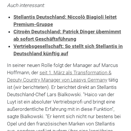
Auch interessant:
Stellantis Deutschland: Niccolò Biagioli leitet
Premium-Gruppe
Citroën Deutschland: Patrick Dinger übernimmt
ab sofort Geschäftsführung
Vertriebsgesellschaft: So stellt sich Stellantis in
Deutschland künftig auf
In seiner neuen Rolle folgt der Manager auf Marcus
Hoffmann, der
seit 1. März als Transformation &
Deputy Country Manager von Leasys Germany
tätig
ist (wir berichteten). Er berichtet direkt an Stellantis
Deutschland-Chef Lars Bialkowski. "Haico van der
Luyt ist ein absoluter Vertriebsprofi und bringt eine
außerordentliche Erfahrung mit in diese Funktion",
sagte Bialkowski. "Er kennt sich nicht nur bestens bei
Opel und den französischen Marken von Stellantis
aus, sondern verfügt zudem über eine langjährige