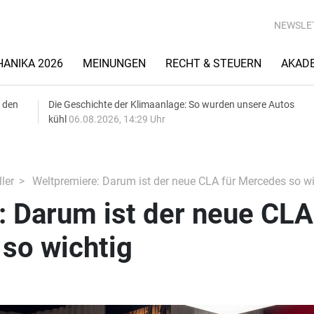
NEWSLE
ANIKA 2026
MEINUNGEN
RECHT & STEUERN
AKAD
 den
Die Geschichte der Klimaanlage: So wurden unsere Autos
kühl
06.08.2026, 14:29 Uhr
ler
Weltpremiere: Darum ist der neue CLA für Mercedes so wi
: Darum ist der neue CLA
so wichtig