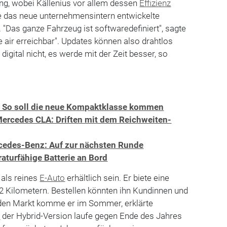
ang, wobei Källenius vor allem dessen
Effizienz
 das neue unternehmensintern entwickelte
"Das ganze Fahrzeug ist softwaredefiniert", sagte
he air erreichbar". Updates können also drahtlos
digital nicht, es werde mit der Zeit besser, so
 So soll die neue Kompaktklasse kommen
Mercedes CLA: Driften mit dem Reichweiten-
cedes-Benz: Auf zur nächsten Runde
aturfähige Batterie an Bord
als reines
E-Auto
erhältlich sein. Er biete eine
2 Kilometern. Bestellen könnten ihn Kundinnen und
den Markt komme er im Sommer, erklärte
n
der Hybrid-Version laufe gegen Ende des Jahres