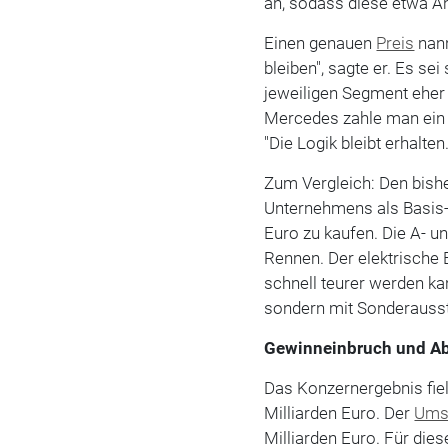
an, sodass diese etwa A
Einen genauen
Preis
nann
bleiben", sagte er. Es 
jeweiligen Segment eher
Mercedes zahle man ein b
"Die Logik bleibt erhalten.
Zum Vergleich: Den bishe
Unternehmens als Basis-
Euro zu kaufen. Die A- u
Rennen. Der elektrische 
schnell teurer werden ka
sondern mit Sonderausst
Gewinneinbruch und A
Das Konzernergebnis fiel
Milliarden Euro. Der
Ums
Milliarden Euro. Für die