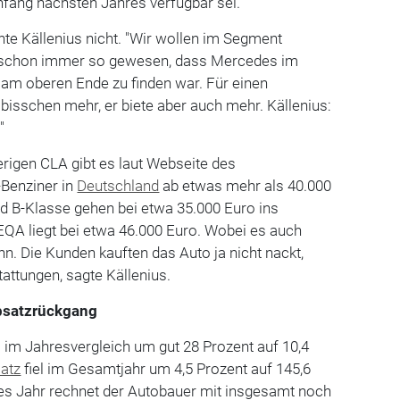
nfang nächsten Jahres verfügbar sei.
te Källenius nicht. "Wir wollen im Segment
sei schon immer so gewesen, dass Mercedes im
 am oberen Ende zu finden war. Für einen
isschen mehr, er biete aber auch mehr. Källenius:
"
rigen CLA gibt es laut Webseite des
Benziner in
Deutschland
ab etwas mehr als 40.000
nd B-Klasse gehen bei etwa 35.000 Euro ins
EQA liegt bei etwa 46.000 Euro. Wobei es auch
nn. Die Kunden kauften das Auto ja nicht nackt,
attungen, sagte Källenius.
bsatzrückgang
 im Jahresvergleich um gut 28 Prozent auf 10,4
atz
fiel im Gesamtjahr um 4,5 Prozent auf 145,6
ses Jahr rechnet der Autobauer mit insgesamt noch