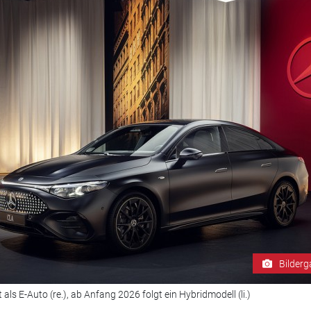
Bilderg
ls E-Auto (re.), ab Anfang 2026 folgt ein Hybridmodell (li.)