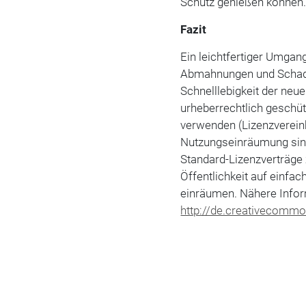
Schutz genießen können
Fazit
Ein leichtfertiger Umgan
Abmahnungen und Schade
Schnelllebigkeit der neu
urheberrechtlich geschü
verwenden (Lizenzverein
Nutzungseinräumung sin
Standard-Lizenzverträge 
Öffentlichkeit auf einfa
einräumen.
Nähere Infor
http://de.creativecommo