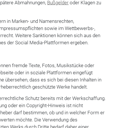
spätere Abmahnungen,
Bußgelder
oder Klagen zu
ern in Marken- und Namensrechten,
 Impressumspflichten sowie im Wettbewerbs-,
rrecht. Weitere Sanktionen können sich aus den
nes der Social Media-Plattformen ergeben.
können fremde Texte, Fotos, Musikstücke oder
bseite oder in soziale Plattformen eingefügt
ne übersehen, dass es sich bei diesen Inhalten in
rheberrechtlich geschützte Werke handelt.
errechtliche Schutz bereits mit der Werkschaffung.
g oder ein Copyright-Hinweis ist nicht
 Urheber darf bestimmen, ob und in welcher Form er
erwerten möchte. Die Verwendung des
zten Werks durch Dritte bedarf daher einer