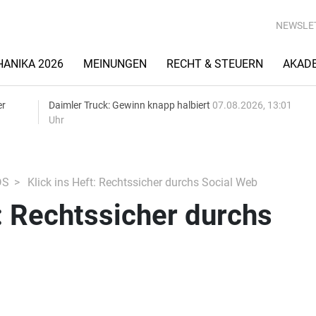
NEWSLE
ANIKA 2026
MEINUNGEN
RECHT & STEUERN
AKAD
er
Daimler Truck: Gewinn knapp halbiert
07.08.2026, 13:01
Uhr
DS
Klick ins Heft: Rechtssicher durchs Social Web
t: Rechtssicher durchs