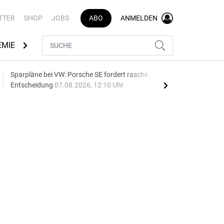
TTER
SHOP
JOBS
ABO
ANMELDEN
EMIE
AUTOMARKEN
MEDIATHEK
BRANCHENVERZEI
Sparpläne bei VW: Porsche SE fordert rasche
75 J
Entscheidung
07.08.2026, 12:10 Uhr
Auf