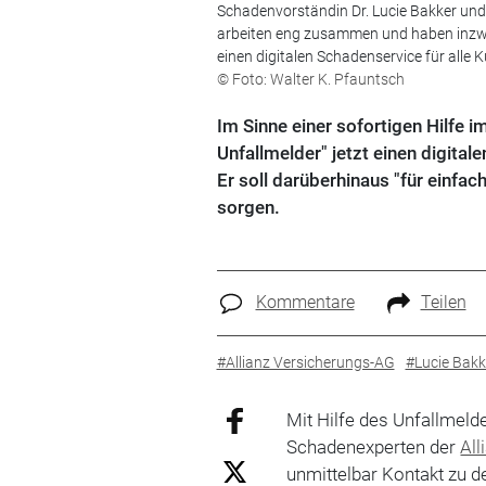
Schadenvorständin Dr. Lucie Bakker und
arbeiten eng zusammen und haben inzwis
einen digitalen Schadenservice für all
© Foto: Walter K. Pfauntsch
Im Sinne einer sofortigen Hilfe i
Unfallmelder" jetzt einen digita
Er soll darüberhinaus "für einf
sorgen.
Kommentare
Teilen
#Allianz Versicherungs-AG
#Lucie Bakk
Mit Hilfe des Unfallmeld
Schadenexperten der
All
unmittelbar Kontakt zu 