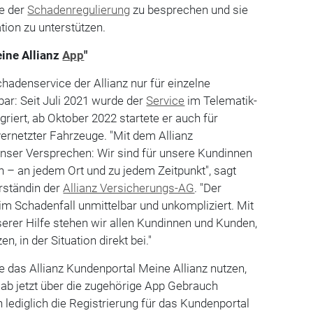
e der
Schadenregulierung
zu besprechen und sie
tion zu unterstützen.
eine Allianz
App
"
chadenservice der Allianz nur für einzelne
r: Seit Juli 2021 wurde der
Service
im Telematik-
riert, ab Oktober 2022 startete er auch für
ernetzter Fahrzeuge. "Mit dem Allianz
unser Versprechen: Wir sind für unsere Kundinnen
 – an jedem Ort und zu jedem Zeitpunkt", sagt
rständin der
Allianz Versicherungs-AG
. "Der
 im Schadenfall unmittelbar und unkompliziert. Mit
erer Hilfe stehen wir allen Kundinnen und Kunden,
n, in der Situation direkt bei."
ie das Allianz Kundenportal Meine Allianz nutzen,
ab jetzt über die zugehörige App Gebrauch
lediglich die Registrierung für das Kundenportal