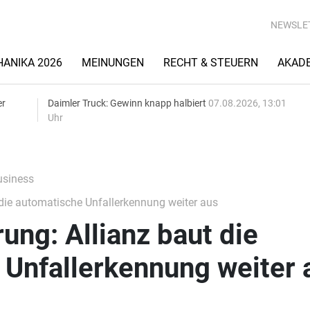
NEWSLE
ANIKA 2026
MEINUNGEN
RECHT & STEUERN
AKAD
er
Daimler Truck: Gewinn knapp halbiert
07.08.2026, 13:01
Uhr
siness
 die automatische Unfallerkennung weiter aus
ung: Allianz baut die
 Unfallerkennung weiter 