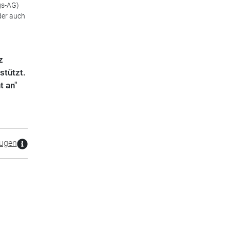
gs-AG)
der auch
z
stützt.
t an"
ugen