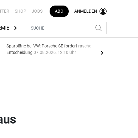
TTER
SHOP
JOBS
ABO
ANMELDEN
EMIE
AUTOMARKEN
MEDIATHEK
BRANCHENVERZEI
Sparpläne bei VW: Porsche SE fordert rasche
75 J
Entscheidung
07.08.2026, 12:10 Uhr
Auf
aus