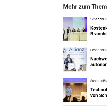
Mehr zum Them
SchadenBu
Kostenk
Branch
SchadenBu
Nachwei
autono
SchadenBu
Technol
von Sch