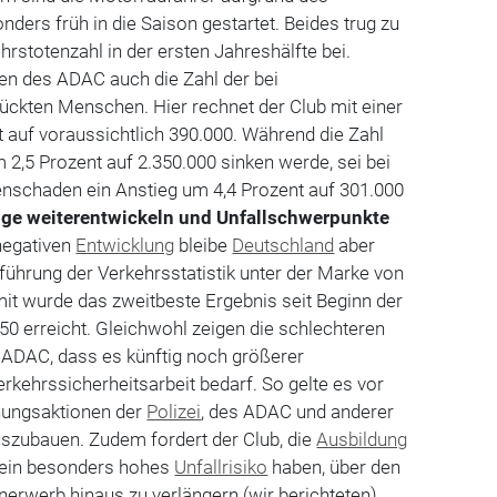
nders früh in die Saison gestartet. Beides trug zu
rstotenzahl in der ersten Jahreshälfte bei.
en des ADAC auch die Zahl der bei
ückten Menschen. Hier rechnet der Club mit einer
 auf voraussichtlich 390.000. Während die Zahl
2,5 Prozent auf 2.350.000 sinken werde, sei bei
enschaden ein Anstieg um 4,4 Prozent auf 301.000
uge weiterentwickeln und Unfallschwerpunkte
negativen
Entwicklung
bleibe
Deutschland
aber
führung der Verkehrsstatistik unter der Marke von
it wurde das zweitbeste Ergebnis seit Beginn der
50 erreicht. Gleichwohl zeigen die schlechteren
 ADAC, dass es künftig noch größerer
rkehrssicherheitsarbeit bedarf. So gelte es vor
ehungsaktionen der
Polizei
, des ADAC und anderer
uszubauen. Zudem fordert der Club, die
Ausbildung
e ein besonders hohes
Unfallrisiko
haben, über den
nerwerb hinaus zu verlängern (wir berichteten).