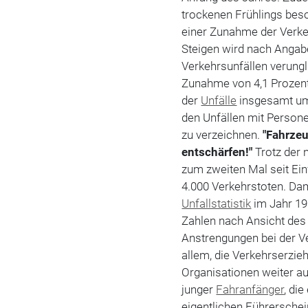
trockenen Frühlings beso
einer Zunahme der Verkeh
Steigen wird nach Angab
Verkehrsunfällen verungl
Zunahme von 4,1 Prozent
der
Unfälle
insgesamt um 
den Unfällen mit Person
zu verzeichnen.
"Fahrze
entschärfen!"
Trotz der 
zum zweiten Mal seit Ein
4.000 Verkehrstoten. Dam
Unfallstatistik
im Jahr 19
Zahlen nach Ansicht des
Anstrengungen bei der Ve
allem, die Verkehrserzi
Organisationen weiter a
junger
Fahranfänger
, di
eigentlichen Führerschei