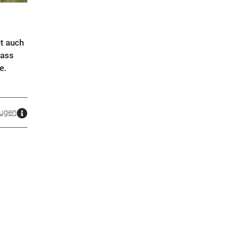
t auch
dass
e.
ugen