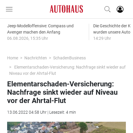
Jeep-Modelloffensive: Compass und
Die Geschichte der Kl
Avenger machen den Anfang
wurden unsere Autos
06.08.2026, 15:35 Uhr
14:29 Uhr
Home
Nachrichten
SchadenBusiness
Ele­men­tar­scha­den­-Ver­si­che­run­g: Nach­frage sinkt wie­der auf
Niveau vor der Ahrtal-Flut
Ele­men­tar­scha­den­-Ver­si­che­run­g:
Nach­frage sinkt wie­der auf Niveau
vor der Ahrtal-Flut
13.06.2022 04:58 Uhr | Lesezeit: 4 min