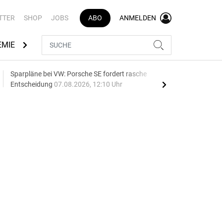
TTER
SHOP
JOBS
ABO
ANMELDEN
EMIE
AUTOMARKEN
MEDIATHEK
BRANCHENVERZEI
Sparpläne bei VW: Porsche SE fordert rasche
75 J
Entscheidung
07.08.2026, 12:10 Uhr
Auf