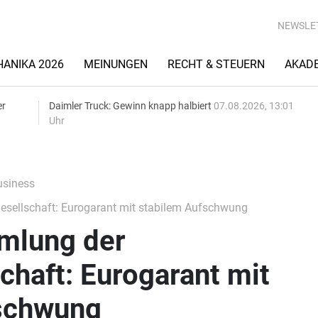
NEWSLE
ANIKA 2026
MEINUNGEN
RECHT & STEUERN
AKAD
er
Daimler Truck: Gewinn knapp halbiert
07.08.2026, 13:01
Uhr
siness
sellschaft: Eurogarant mit stabilem Aufschwung
mlung der
chaft: Eurogarant mit
schwung