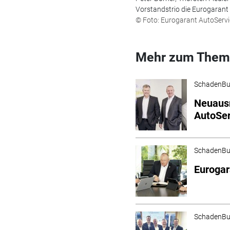
Vorstandstrio die Eurogarant
© Foto: Eurogarant AutoServ
Mehr zum Them
SchadenBu
Neuaus
AutoSer
SchadenBu
Eurogar
SchadenBu