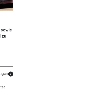
n sowie
d zu
ugen
ität