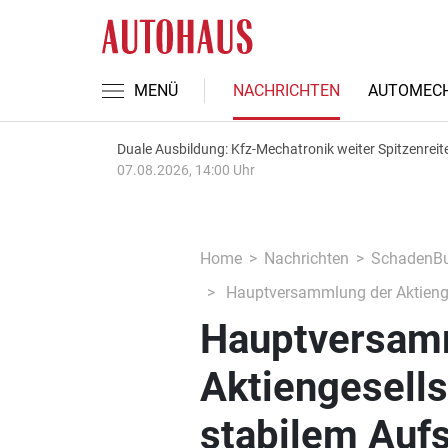
MENÜ
NACHRICHTEN
AUTOMECH
Duale Ausbildung: Kfz-Mechatronik weiter Spitzenreit
07.08.2026, 14:00 Uhr
Home
Nachrichten
SchadenBu
Hauptversammlung der Aktienge
Hauptversam
Aktiengesells
stabilem Auf