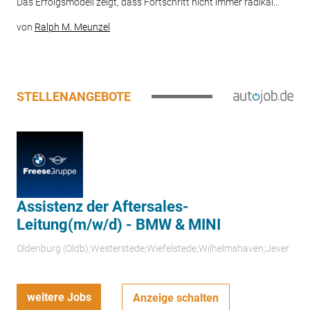
Das Erfolgsmodell zeigt, dass Fortschritt nicht immer radikal...
von
Ralph M. Meunzel
STELLENANGEBOTE
Assistenz der Aftersales-
Leitung(m/w/d) - BMW & MINI
Oldenburg (Oldb);Westerstede;Wiefelstede;Wilhelmshaven;Jever
weitere Jobs
Anzeige schalten