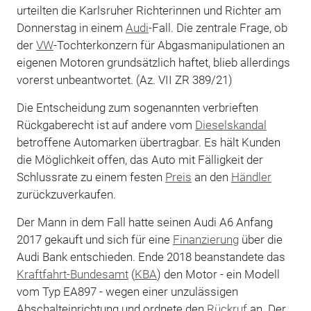
urteilten die Karlsruher Richterinnen und Richter am
Donnerstag in einem
Audi
-Fall. Die zentrale Frage, ob
der
VW
-Tochterkonzern für Abgasmanipulationen an
eigenen Motoren grundsätzlich haftet, blieb allerdings
vorerst unbeantwortet. (Az. VII ZR 389/21)
Die Entscheidung zum sogenannten verbrieften
Rückgaberecht ist auf andere vom
Dieselskandal
betroffene Automarken übertragbar. Es hält Kunden
die Möglichkeit offen, das Auto mit Fälligkeit der
Schlussrate zu einem festen
Preis
an den
Händler
zurückzuverkaufen.
Der Mann in dem Fall hatte seinen Audi A6 Anfang
2017 gekauft und sich für eine
Finanzierung
über die
Audi Bank entschieden. Ende 2018 beanstandete das
Kraftfahrt-Bundesamt
(
KBA
) den Motor - ein Modell
vom Typ EA897 - wegen einer unzulässigen
Abschalteinrichtung und ordnete den
Rückruf
an. Der