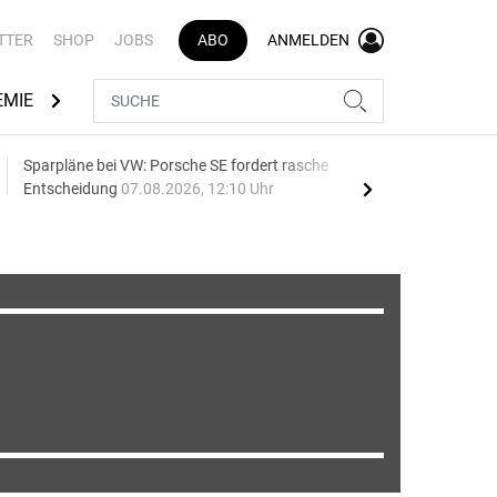
TTER
SHOP
JOBS
ABO
ANMELDEN
EMIE
AUTOMARKEN
MEDIATHEK
BRANCHENVERZEI
Sparpläne bei VW: Porsche SE fordert rasche
75 J
Entscheidung
07.08.2026, 12:10 Uhr
Auf