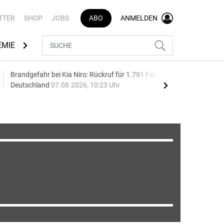
TTER
SHOP
JOBS
ABO
ANMELDEN
EMIE
AUTOMARKEN
MEDIATHEK
BRANCHENVERZEI
Brandgefahr bei Kia Niro: Rückruf für 1.791 Fahrzeuge in
Aut
Deutschland
07.08.2026, 10:23 Uhr
wäc