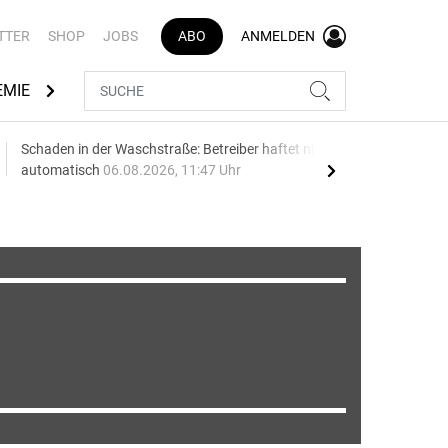
TTER
SHOP
JOBS
ABO
ANMELDEN
EMIE
AUTOMARKEN
MEDIATHEK
BRANCHENVERZEI
Schaden in der Waschstraße: Betreiber haftet nicht
Geel
automatisch
06.08.2026, 11:47 Uhr
06.0