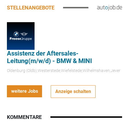
STELLENANGEBOTE
Assistenz der Aftersales-
Leitung(m/w/d) - BMW & MINI
Oldenburg (Oldb);Westerstede;Wiefelstede;Wilhelmshaven;Jever
weitere Jobs
Anzeige schalten
KOMMENTARE