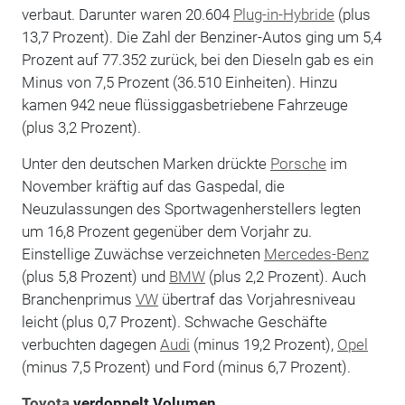
verbaut. Darunter waren 20.604
Plug-in-Hybride
(plus
13,7 Prozent). Die Zahl der Benziner-Autos ging um 5,4
Prozent auf 77.352 zurück, bei den Dieseln gab es ein
Minus von 7,5 Prozent (36.510 Einheiten). Hinzu
kamen 942 neue flüssiggasbetriebene Fahrzeuge
(plus 3,2 Prozent).
Unter den deutschen Marken drückte
Porsche
im
November kräftig auf das Gaspedal, die
Neuzulassungen des Sportwagenherstellers legten
um 16,8 Prozent gegenüber dem Vorjahr zu.
Einstellige Zuwächse verzeichneten
Mercedes-Benz
(plus 5,8 Prozent) und
BMW
(plus 2,2 Prozent). Auch
Branchenprimus
VW
übertraf das Vorjahresniveau
leicht (plus 0,7 Prozent). Schwache Geschäfte
verbuchten dagegen
Audi
(minus 19,2 Prozent),
Opel
(minus 7,5 Prozent) und Ford (minus 6,7 Prozent).
Toyota
verdoppelt Volumen