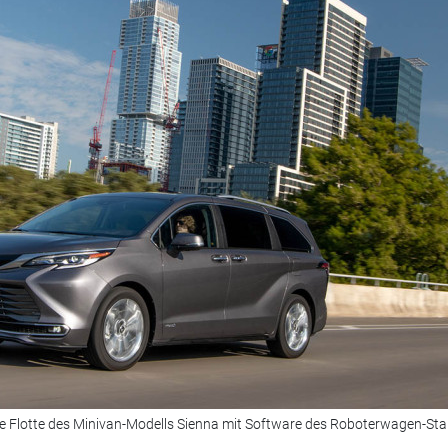
ste Flotte des Minivan-Modells Sienna mit Software des Roboterwagen-Sta