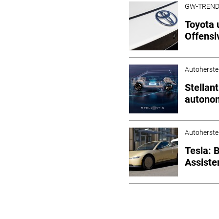
GW-TREN
Toyota 
Offensi
Autoherstel
Stellan
autono
Autoherstel
Tesla: 
Assist