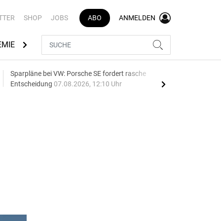
TTER
SHOP
JOBS
ABO
ANMELDEN
EMIE
AUTOMARKEN
MEDIATHEK
BRANCHENVERZEI
Sparpläne bei VW: Porsche SE fordert rasche
75 J
Entscheidung
07.08.2026, 12:10 Uhr
Auf