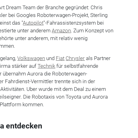
Art Dream Team der Branche gegründet: Chris
er bei Googles Roboterwagen-Projekt, Sterling
inst das "
Autopilot
"-Fahrassistenzsystem bei
nvestierte unter anderem
Amazon
. Zum Konzept von
örte unter anderem, mit relativ wenig
ommen.
 gelang,
Volkswagen
und
Fiat
Chrysler
als Partner
Firma stärker auf
Technik
für selbstfahrende
r übernahm Aurora die Roboterwagen-
er Fahrdienst-Vermittler trennte sich in der
Aktivitäten. Uber wurde mit dem Deal zu einem
ilseigner. Die Robotaxis von Toyota und Aurora
r-Plattform kommen.
a entdecken