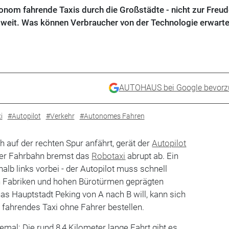
onom fahrende Taxis durch die Großstädte - nicht zur Freude
o weit. Was können Verbraucher von der Technologie erwart
AUTOHAUS bei Google bevorz
i
#Autopilot
#Verkehr
#Autonomes Fahren
ch auf der rechten Spur anfährt, gerät der
Autopilot
reier Fahrbahn bremst das
Robotaxi
abrupt ab. Ein
halb links vorbei - der Autopilot muss schnell
n Fabriken und hohen Bürotürmen geprägten
nas Hauptstadt Peking von A nach B will, kann sich
 fahrendes Taxi ohne Fahrer bestellen.
llemal: Die rund 8,4 Kilometer lange Fahrt gibt es