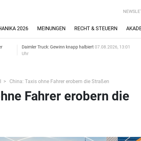
NEWSLE
ANIKA 2026
MEINUNGEN
RECHT & STEUERN
AKAD
er
Daimler Truck: Gewinn knapp halbiert
07.08.2026, 13:01
Uhr
l
China: Taxis ohne Fahrer erobern die Straßen
ohne Fahrer erobern die