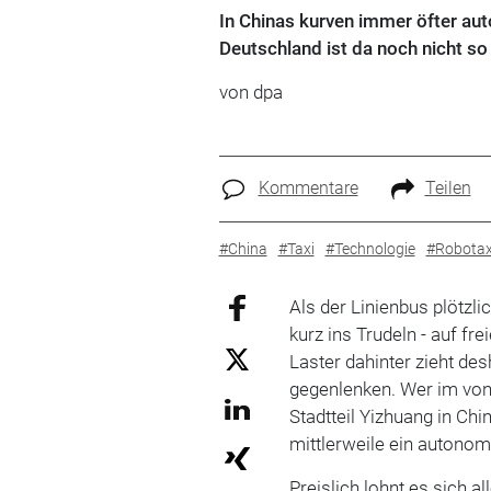
In Chinas kurven immer öfter aut
Deutschland ist da noch nicht s
von
dpa
Kommentare
Teilen
#China
#Taxi
#Technologie
#Robotax
Als der Linienbus plötzli
kurz ins Trudeln - auf f
Laster dahinter zieht des
gegenlenken. Wer im vo
Stadtteil Yizhuang in Chi
mittlerweile ein autonom
Preislich lohnt es sich a