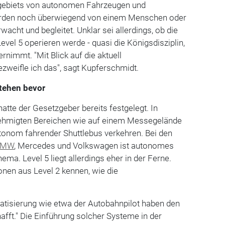
zgebiets von autonomen Fahrzeugen und
ürden noch überwiegend von einem Menschen oder
acht und begleitet. Unklar sei allerdings, ob die
evel 5 operieren werde - quasi die Königsdisziplin,
ernimmt. "Mit Blick auf die aktuell
zweifle ich das", sagt Kupferschmidt.
tehen bevor
atte der Gesetzgeber bereits festgelegt. In
hmigten Bereichen wie auf einem Messegelände
tonom fahrender Shuttlebus verkehren. Bei den
BMW
, Mercedes und Volkswagen ist autonomes
ma. Level 5 liegt allerdings eher in der Ferne.
ionen aus Level 2 kennen, wie die
matisierung wie etwa der Autobahnpilot haben den
afft." Die Einführung solcher Systeme in der