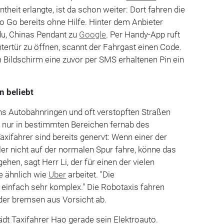
theit erlangte, ist da schon weiter: Dort fahren die
o Go bereits ohne Hilfe. Hinter dem Anbieter
du, Chinas Pendant zu
Google
. Per Handy-App ruft
tertür zu öffnen, scannt der Fahrgast einen Code.
 Bildschirm eine zuvor per SMS erhaltenen Pin ein
n beliebt
hs Autobahnringen und oft verstopften Straßen
g nur in bestimmten Bereichen fernab des
xifahrer sind bereits genervt: Wenn einer der
ler nicht auf der normalen Spur fahre, könne das
hen, sagt Herr Li, der für einen der vielen
e ähnlich wie
Uber
arbeitet. "Die
 einfach sehr komplex." Die Robotaxis fahren
der bremsen aus Vorsicht ab.
ädt Taxifahrer Hao gerade sein Elektroauto.