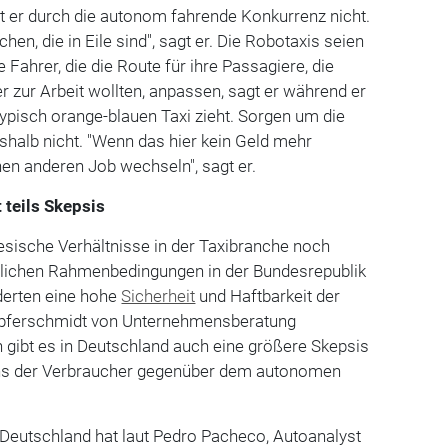
t er durch die autonom fahrende Konkurrenz nicht.
hen, die in Eile sind", sagt er. Die Robotaxis seien
e Fahrer, die die Route für ihre Passagiere, die
 zur Arbeit wollten, anpassen, sagt er während er
ypisch orange-blauen Taxi zieht. Sorgen um die
shalb nicht. "Wenn das hier kein Geld mehr
inen anderen Job wechseln", sagt er.
 teils Skepsis
esische Verhältnisse in der Taxibranche noch
tlichen Rahmenbedingungen in der Bundesrepublik
derten eine hohe
Sicherheit
und Haftbarkeit der
Kupferschmidt von Unternehmensberatung
 gibt es in Deutschland auch eine größere Skepsis
ens der Verbraucher gegenüber dem autonomen
Deutschland hat laut Pedro Pacheco, Autoanalyst