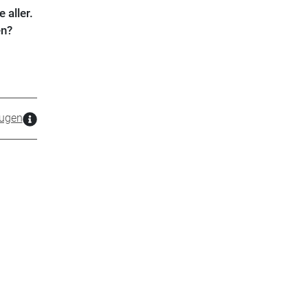
 aller.
en?
ugen