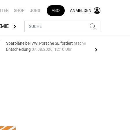
TTER
SHOP
JOBS
ABO
ANMELDEN
EMIE
AUTOMARKEN
MEDIATHEK
BRANCHENVERZEI
Sparpläne bei VW: Porsche SE fordert rasche
75 J
Entscheidung
07.08.2026, 12:10 Uhr
Auf