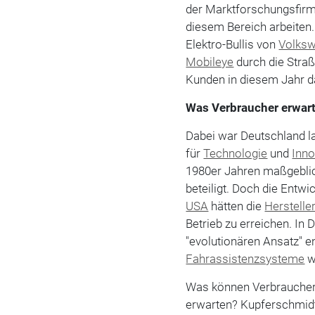
der Marktforschungsfirma
diesem Bereich arbeiten.
Elektro-Bullis von
Volks
Mobileye
durch die Straß
Kunden in diesem Jahr 
Was Verbraucher erwar
Dabei war Deutschland la
für
Technologie
und
Inno
1980er Jahren maßgebli
beteiligt. Doch die Entwi
USA
hätten die
Herstelle
Betrieb zu erreichen. In 
"evolutionären Ansatz" e
Fahrassistenzsysteme
w
Was können Verbraucher 
erwarten? Kupferschmidt