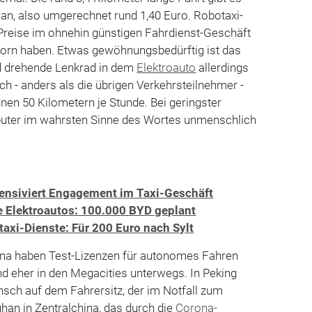
uan, also umgerechnet rund 1,40 Euro. Robotaxi-
 Preise im ohnehin günstigen Fahrdienst-Geschäft
vorn haben. Etwas gewöhnungsbedürftig ist das
d drehende Lenkrad in dem
Elektroauto
allerdings
ch - anders als die übrigen Verkehrsteilnehmer -
nen 50 Kilometern je Stunde. Bei geringster
uter im wahrsten Sinne des Wortes unmenschlich
tensiviert Engagement im Taxi-Geschäft
e Elektroautos: 100.000 BYD geplant
gtaxi-Dienste: Für 200 Euro nach Sylt
hina haben Test-Lizenzen für autonomes Fahren
ind eher in den Megacities unterwegs. In Peking
nsch auf dem Fahrersitz, der im Notfall zum
han in Zentralchina, das durch die
Corona-