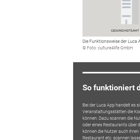
Die Funktionsweise der Luca 
© Foto: culture4life GmbH
So funktioniert 
Bei der Luca App handelt es 
Veranstaltungsstätten die K
können. Dazu scannen die Nu
oder eines Restaurants über d
können die Nutzer auch ihren 
Restaurant etc. scannen lasse