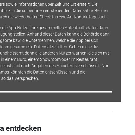
ers sowie Informationen über Zeit und Ort erstellt. Die
lick in die so bei ihnen entstehenden Datensätze. Bei den
rch die wiederholten Check-Ins eine Art Kontakttagebuch.
nen die App-Nutzer ihre gesammelten Aufenthaltsdaten dann
ügung stellen. Anhand dieser Daten kann die Behörde dann
ngsorte bzw. die Unternehmen, welche die App bei sich
deren gesammelte Datensätze bitten. Geben diese die
sundheitsamt dann alle anderen Nutzer warnen, die sich mit
eit in einem Büro, einem Showroom oder im Restaurant
selbst sind nach Angaben des Anbieters verschlüsselt. Nur
mter könnten die Daten entschlüsseln und die
 so das Versprechen.
a entdecken