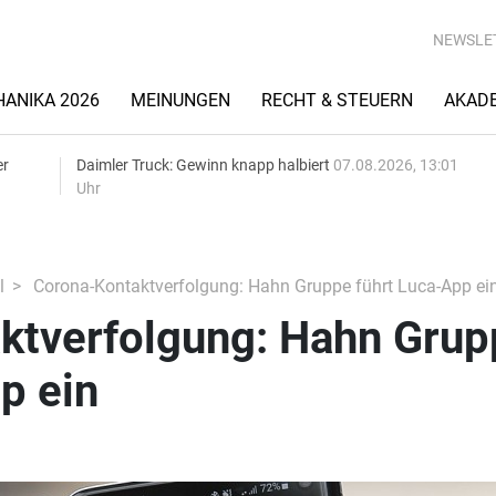
NEWSLE
ANIKA 2026
MEINUNGEN
RECHT & STEUERN
AKAD
er
Daimler Truck: Gewinn knapp halbiert
07.08.2026, 13:01
Uhr
l
Corona-Kontaktverfolgung: Hahn Gruppe führt Luca-App ei
ktverfolgung: Hahn Grup
p ein