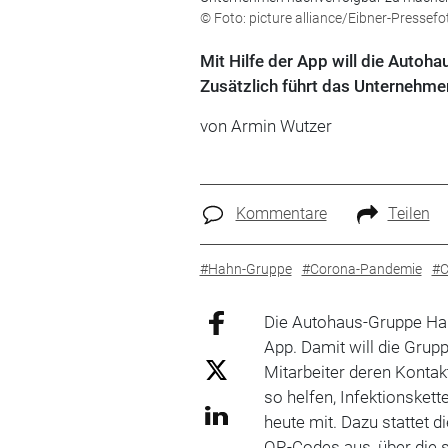
© Foto: picture alliance/Eibner-Pressef
Mit Hilfe der App will die Autoha
Zusätzlich führt das Unternehmen 
von Armin Wutzer
Kommentare
Teilen
#Hahn-Gruppe
#Corona-Pandemie
#C
Die Autohaus-Gruppe Hahn
App. Damit will die Grup
Mitarbeiter deren Kont
so helfen, Infektionsket
heute mit. Dazu stattet 
QR-Codes aus, über die s