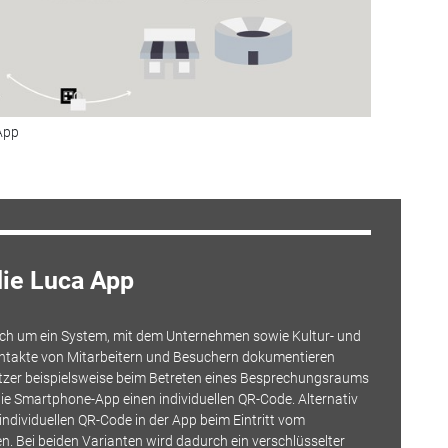
App
die Luca App
sich um ein System, mit dem Unternehmen sowie Kultur- und
ontakte von Mitarbeitern und Besuchern dokumentieren
tzer beispielsweise beim Betreten eines Besprechungsraums
ie Smartphone-App einen individuellen QR-Code. Alternativ
individuellen QR-Code in der App beim Eintritt vom
n. Bei beiden Varianten wird dadurch ein verschlüsselter