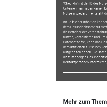
"Check-In" mit der ID des Nutz
Unternehmen haben keinen Einb
Nutzern wiederum entsteht du
Im Falle einer Infektion kön
dem Gesundheitsamt zur Verf
die Betreiber der Veranstaltu
nutzen, kontaktieren und um 
Datensätze frei, kann das Ge
dem Infizierten zur selben Z
aufgehalten haben. Die Daten 
die zuständigen Gesundheitsä
Kontaktpersonen informieren,
Mehr zum Them