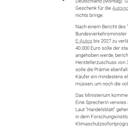
Deutschland (Montag). G
Geschenk für die
Autoind
nichts bringe.
Nach einem Bericht des 
Bundesverkehrsministe
E-Autos
bis 2027 zu verl
40.000 Euro solle der st
angehoben werde, berich
Herstellerzuschuss von 3
solle die Prämie ebenfal
Käufer ein mindestens el
müssen, um noch die vo
Das Ministerium komment
Eine Sprecherin verwies
Laut "Handelsblatt" gehe
in dem Forschungsinstit
Klimaschutzsofortprog