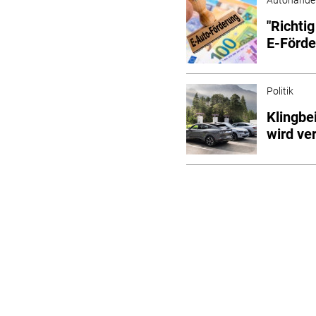
"Richti
E-Förd
Politik
Klingbe
wird ve