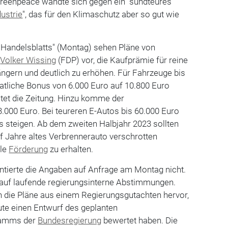
reenpeace wandte sich gegen ein "sündteures
ustrie
", das für den Klimaschutz aber so gut wie
"Handelsblatts" (Montag) sehen Pläne von
r
Volker Wissing
(FDP) vor, die Kaufprämie für reine
ängern und deutlich zu erhöhen. Für Fahrzeuge bis
aatliche Bonus von 6.000 Euro auf 10.800 Euro
tet die Zeitung. Hinzu komme der
.000 Euro. Bei teureren E-Autos bis 60.000 Euro
ls steigen. Ab dem zweiten Halbjahr 2023 sollten
f Jahre altes Verbrennerauto verschrotten
lle
Förderung
zu erhalten.
ierte die Angaben auf Anfrage am Montag nicht.
 auf laufende regierungsinterne Abstimmungen.
n die Pläne aus einem Regierungsgutachten hervor,
ute einen Entwurf des geplanten
ramms der
Bundesregierung
bewertet haben. Die