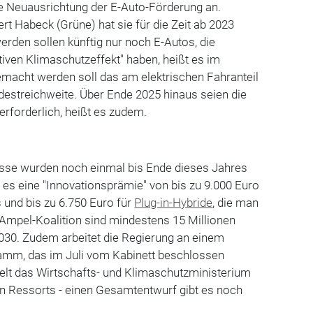
ne Neuausrichtung der E-Auto-Förderung an.
rt Habeck (Grüne) hat sie für die Zeit ab 2023
erden sollen künftig nur noch E-Autos, die
tiven Klimaschutzeffekt" haben, heißt es im
emacht werden soll das am elektrischen Fahranteil
destreichweite. Über Ende 2025 hinaus seien die
rforderlich, heißt es zudem.
sse wurden noch einmal bis Ende dieses Jahres
 es eine "Innovationsprämie" von bis zu 9.000 Euro
s und bis zu 6.750 Euro für
Plug-in-Hybride
, die man
r Ampel-Koalition sind mindestens 15 Millionen
030. Zudem arbeitet die Regierung an einem
amm, das im Juli vom Kabinett beschlossen
lt das Wirtschafts- und Klimaschutzministerium
en Ressorts - einen Gesamtentwurf gibt es noch