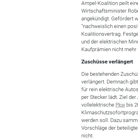
Ampel-Koalition peilt ei
Wirtschaftsminister Robe
angekündigt. Gefördert w
"nachweislich einen posi
Koalitionsvertrag. Festg
und der elektrischen Min
Kaufprämien nicht mehr e
Zuschüsse verlängert
Die bestehenden Zuschü
verlängert. Demnach gibt
für rein elektrische Auto
per Stecker lädt. Ziel de
vollelektrische
Pkw
bis 2
Klimaschutzsofortprogr
werden soll. Dazu samme
Vorschläge der beteiligt
nicht.