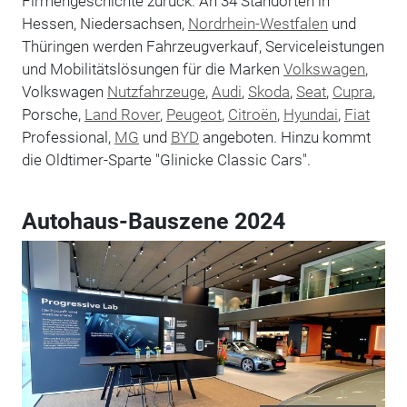
Firmengeschichte zurück. An 34 Standorten in
Hessen, Niedersachsen,
Nordrhein-Westfalen
und
Thüringen werden Fahrzeugverkauf, Serviceleistungen
und Mobilitätslösungen für die Marken
Volkswagen
,
Volkswagen
Nutzfahrzeuge
,
Audi
,
Skoda
,
Seat
,
Cupra
,
Porsche,
Land Rover
,
Peugeot
,
Citroën
,
Hyundai
,
Fiat
Professional,
MG
und
BYD
angeboten. Hinzu kommt
die Oldtimer-Sparte "Glinicke Classic Cars".
Autohaus-Bauszene 2024