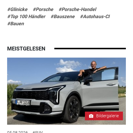
#Glinicke
#Porsche
#Porsche-Handel
#Top 100 Händler
#Bauszene
#Autohaus-CI
#Bauen
MEISTGELESEN
Bildergalerie
05.08.2026
#SUV