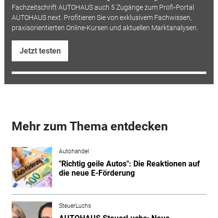
Fachzeitschrift AUTOHAUS auch 5 Zugänge zum Profi-Portal
AUTOHAUS next. Profitieren Sie von exklusivem Fachwissen,
praxisorientierten Online-Kursen und aktuellen Marktanalysen.
Jetzt testen
Mehr zum Thema entdecken
Autohandel
"Richtig geile Autos": Die Reaktionen auf
die neue E-Förderung
SteuerLuchs