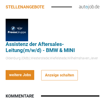
STELLENANGEBOTE
Assistenz der Aftersales-
Leitung(m/w/d) - BMW & MINI
Oldenburg (Oldb);Westerstede;Wiefelstede;Wilhelmshaven;Jever
weitere Jobs
Anzeige schalten
KOMMENTARE