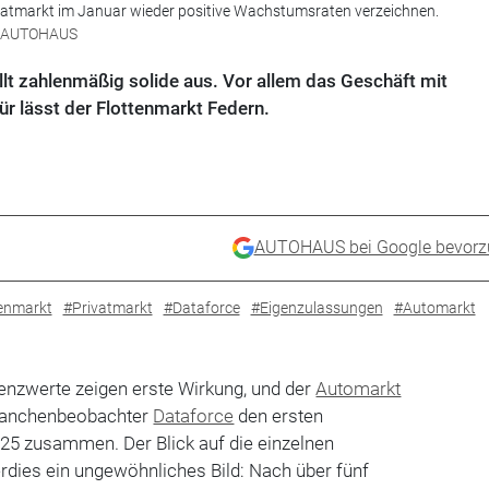
vatmarkt im Januar wieder positive Wachstumsraten verzeichnen.
y / AUTOHAUS
ällt zahlenmäßig solide aus. Vor allem das Geschäft mit
r lässt der Flottenmarkt Federn.
AUTOHAUS bei Google bevorz
enmarkt
#Privatmarkt
#Dataforce
#Eigenzulassungen
#Automarkt
enzwerte zeigen erste Wirkung, und der
Automarkt
 Branchenbeobachter
Dataforce
den ersten
5 zusammen. Der Blick auf die einzelnen
erdies ein ungewöhnliches Bild: Nach über fünf