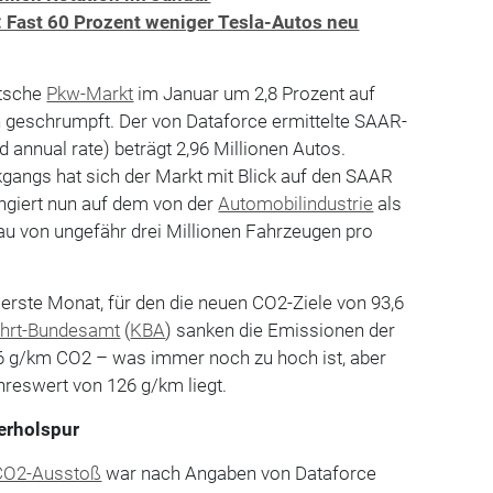
: Fast 60 Prozent weniger Tesla-Autos neu
utsche
Pkw-Markt
im Januar um 2,8 Prozent auf
geschrumpft. Der von Dataforce ermittelte SAAR-
 annual rate) beträgt 2,96 Millionen Autos.
ckgangs hat sich der Markt mit Blick auf den SAAR
rangiert nun auf dem von der
Automobilindustrie
als
au von ungefähr drei Millionen Fahrzeugen pro
erste Monat, für den die neuen CO2-Ziele von 93,6
ahrt-Bundesamt
(
KBA
) sanken die Emissionen der
6 g/km CO2 – was immer noch zu hoch ist, aber
hreswert von 126 g/km liegt.
erholspur
CO2-Ausstoß
war nach Angaben von Dataforce