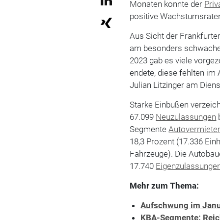
Monaten konnte der
Priv
positive Wachstumsraten 
Aus Sicht der Frankfurte
am besonders schwache
2023 gab es viele vorge
endete, diese fehlten im
Julian Litzinger am Diens
Starke Einbußen verzeic
67.099
Neuzulassungen
Segmente
Autovermiete
18,3 Prozent (17.336 Ein
Fahrzeuge). Die Autobau
17.740
Eigenzulassunge
Mehr zum Thema:
Aufschwung im Janua
KBA-Segmente: Reich