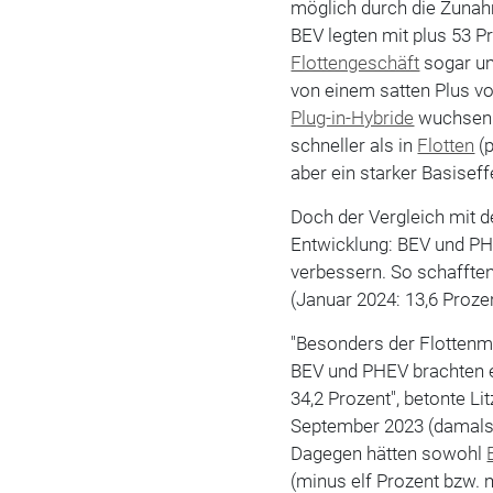
möglich durch die Zunahm
BEV legten mit plus 53 P
Flottengeschäft
sogar um
von einem satten Plus v
Plug-in-Hybride
wuchsen b
schneller als in
Flotten
(p
aber ein starker Basisef
Doch der Vergleich mit d
Entwicklung: BEV und PHE
verbessern. So schafften
(Januar 2024: 13,6 Prozen
"Besonders der Flottenma
BEV und PHEV brachten 
34,2 Prozent", betonte L
September 2023 (damals
Dagegen hätten sowohl
(minus elf Prozent bzw. 