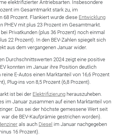
e elektrifizierter Antriebsarten. Insbesondere
rozent im Gesamtmarkt stark zu, im
 68 Prozent. Flankiert wurde diese
Entwicklung
on PHEV mit plus 23 Prozent im Gesamtmarkt.
ei Privatkunden (plus 36 Prozent) noch einmal
lus 22 Prozent). In den BEV-Zahlen spiegelt sich
fekt aus dem vergangenen Januar wider.
en Durchschnittswerten 2024 zeigt eine positive
V konnten im Januar ihre Position deutlich
 reine E-Autos einen Marktanteil von 16,6 Prozent
t), Plug-ins von 8,5 Prozent (6,8 Prozent).
rkt ist bei der
Elektrifizierung
herauszuheben.
es im Januar zusammen auf einen Marktanteil von
itzinger. Das sei der höchste gemessene Wert seit
 war die BEV-Kaufprämie gestrichen worden).
Benziner
als auch
Diesel
im Januar nachgegeben
minus 16 Prozent).