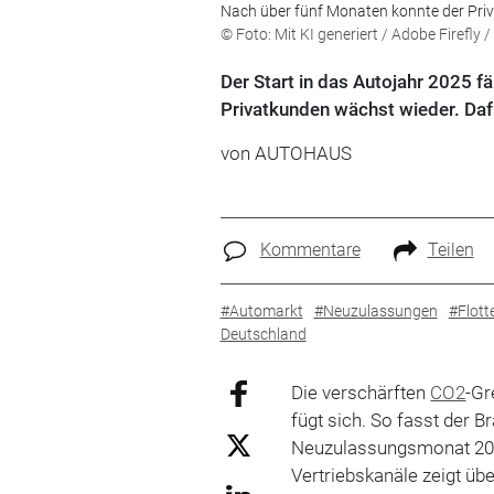
Nach über fünf Monaten konnte der Pri
© Foto: Mit KI generiert / Adobe Firefl
Der Start in das Autojahr 2025 f
Privatkunden wächst wieder. Dafü
von
AUTOHAUS
Kommentare
Teilen
#Automarkt
#Neuzulassungen
#Flott
Deutschland
Die verschärften
CO2
-Gr
fügt sich. So fasst der
Neuzulassungsmonat 202
Vertriebskanäle zeigt üb