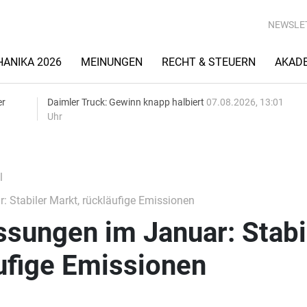
NEWSLE
ANIKA 2026
MEINUNGEN
RECHT & STEUERN
AKAD
er
Daimler Truck: Gewinn knapp halbiert
07.08.2026, 13:01
Uhr
l
Stabiler Markt, rückläufige Emissionen
sungen im Januar: Stabi
ufige Emissionen