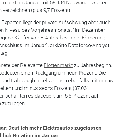
atmarkt
im Januar mit 68.434
Neuwagen
wieder
verzeichnen (plus 9,7 Prozent).
r Experten liegt der private Aufschwung aber auch
n Niveau des Vorjahresmonats. "Im Dezember
zogene Käufer von
E-Autos
bevor die
Förderung
 Anschluss im Januar", erklärte Dataforce-Analyst
tag.
hnete der Relevante
Flottenmarkt
zu Jahresbeginn.
bedeuten einen Rückgang um neun Prozent. Die
r
und Fahrzeughandel verloren ebenfalls mit minus
heiten) und minus sechs Prozent (37.031
er schafften es dagegen, um 5,6 Prozent auf
n
zuzulegen.
r: Deutlich mehr Elektroautos zugelassen
lich Rotation im Januar