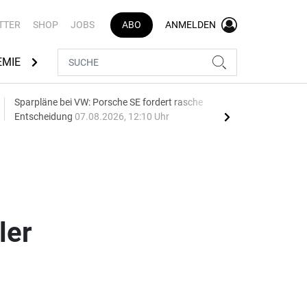
TTER
SHOP
JOBS
ABO
ANMELDEN
EMIE
AUTOMARKEN
MEDIATHEK
BRANCHENVERZEI
Sparpläne bei VW: Porsche SE fordert rasche
75 J
Entscheidung
07.08.2026, 12:10 Uhr
Auf
ler