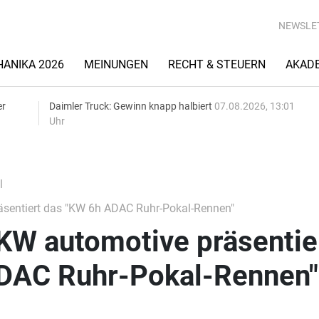
NEWSLE
ANIKA 2026
MEINUNGEN
RECHT & STEUERN
AKAD
er
Daimler Truck: Gewinn knapp halbiert
07.08.2026, 13:01
Uhr
l
äsentiert das "KW 6h ADAC Ruhr-Pokal-Rennen"
KW automotive präsentie
DAC Ruhr-Pokal-Rennen"