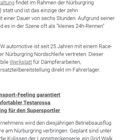
altung
findet im Rahmen der Nürburgring
statt und ist das einzige der zehn
t einer Dauer von sechs Stunden. Aufgrund seiner
 es in der Szene oft als "kleines 24h-Rennen"
KW automotive ist seit 25 Jahren mit einem Race-
r Nürburgring Nordschleife vertreten. Dieser
bile
Werkstatt
für Dämpferarbeiten,
atzteilbereitstellung direkt im Fahrerlager.
sport-Feeling garantiert
ortabler Testarossa
ng für den Supersportler
ernehmens wird den diesjährigen Betriebsausflug
re am Nürburgring verbringen. Geplant sind unter
 die Kulissen der Langstreckenserie, ein Grid Walk