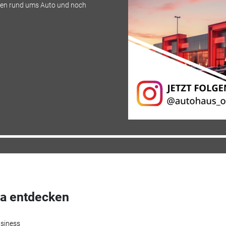
en rund ums Auto und noch
a entdecken
siness