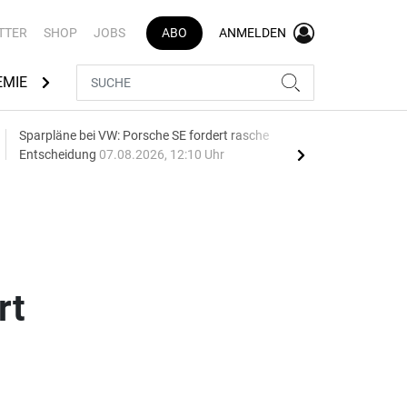
TTER
SHOP
JOBS
ABO
ANMELDEN
EMIE
AUTOMARKEN
MEDIATHEK
BRANCHENVERZEI
Sparpläne bei VW: Porsche SE fordert rasche
75 J
Entscheidung
07.08.2026, 12:10 Uhr
Auf
rt