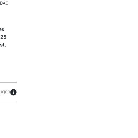
ADAC
es
 25
st,
ugen