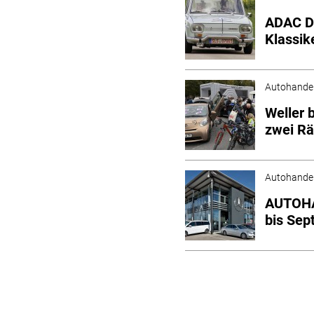
ADAC De
Klassik
Autohande
Weller 
zwei R
Autohande
AUTOHAU
bis Sep