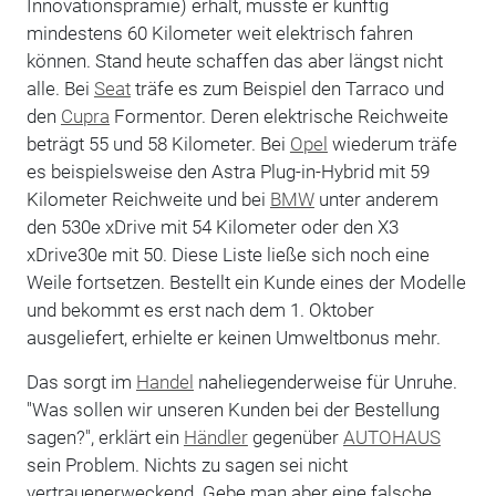
Innovationsprämie) erhält, müsste er künftig
mindestens 60 Kilometer weit elektrisch fahren
können. Stand heute schaffen das aber längst nicht
alle. Bei
Seat
träfe es zum Beispiel den Tarraco und
den
Cupra
Formentor. Deren elektrische Reichweite
beträgt 55 und 58 Kilometer. Bei
Opel
wiederum träfe
es beispielsweise den Astra Plug-in-Hybrid mit 59
Kilometer Reichweite und bei
BMW
unter anderem
den 530e xDrive mit 54 Kilometer oder den X3
xDrive30e mit 50. Diese Liste ließe sich noch eine
Weile fortsetzen. Bestellt ein Kunde eines der Modelle
und bekommt es erst nach dem 1. Oktober
ausgeliefert, erhielte er keinen Umweltbonus mehr.
Das sorgt im
Handel
naheliegenderweise für Unruhe.
"Was sollen wir unseren Kunden bei der Bestellung
sagen?", erklärt ein
Händler
gegenüber
AUTOHAUS
sein Problem. Nichts zu sagen sei nicht
vertrauenerweckend. Gebe man aber eine falsche