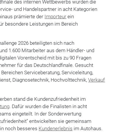
dfinale des internen Wettbewerbs wurden die
rvice- und Handelspartner in acht Kategorien
hinaus prämierte der
Importeur
ein
für besondere Leistungen im Bereich
allenge 2026 beteiligten sich nach
nd 1.600 Mitarbeiter aus dem Händler- und
digitalen Vorentscheid mit bis zu 90 Fragen
eilnehmer für das Deutschlandfinale. Gesucht
 Bereichen Serviceberatung, Serviceleitung,
ienst, Diagnosetechnik, Hochvolttechnik,
Verkauf
rben stand die Kundenzufriedenheit im
ltung
. Dafür wurden die Finalisten in acht
eams eingeteilt. In der Sonderwertung
friedenheit" entwickelten sie gemeinsam
ein noch besseres
Kundenerlebnis
im Autohaus.