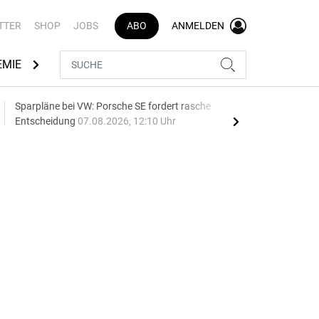
TTER
SHOP
JOBS
ABO
ANMELDEN
EMIE
AUTOMARKEN
MEDIATHEK
BRANCHENVERZEI
Sparpläne bei VW: Porsche SE fordert rasche
75 J
Entscheidung
07.08.2026, 12:10 Uhr
Auf