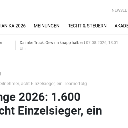
NEWSLE
ANIKA 2026
MEINUNGEN
RECHT & STEUERN
AKAD
er
Daimler Truck: Gewinn knapp halbiert
07.08.2026, 13:01
Uhr
l
lnehmer, acht Einzelsieger, ein Teamerfolg
nge 2026: 1.600
cht Einzelsieger, ein