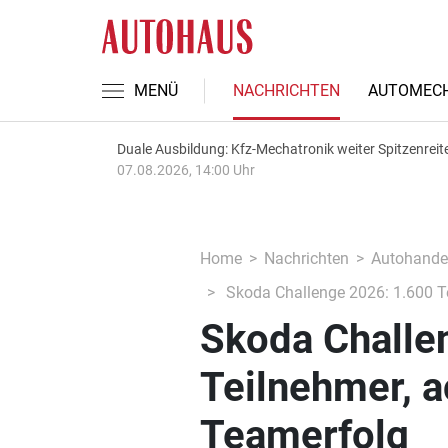
MENÜ
NACHRICHTEN
AUTOMECH
Duale Ausbildung: Kfz-Mechatronik weiter Spitzenreit
07.08.2026, 14:00 Uhr
Home
Nachrichten
Autohande
Skoda Challenge 2026: 1.600 Tei
Skoda Challe
Teilnehmer, a
Teamerfolg