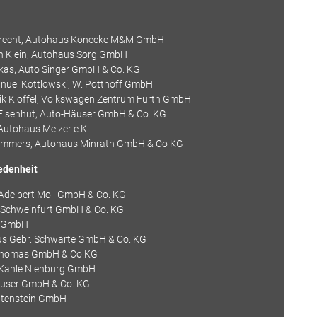
Albrecht, Autohaus Könecke M&M GmbH
in Klein, Autohaus Sorg GmbH
Lukas, Auto Singer GmbH & Co. KG
Manuel Kottlowski, W. Potthoff GmbH
ik Klöffel, Volkswagen Zentrum Fürth GmbH
Eisenhut, Auto-Häuser GmbH & Co. KG
 Autohaus Melzer e.K.
Wammers, Autohaus Minrath GmbH & Co KG
edenheit
 Adelbert Moll GmbH & Co. KG
rg Schweinfurt GmbH & Co. KG
W GmbH
us Gebr. Schwarte GmbH & Co. KG
h Thomas GmbH & Co.KG
 Kahle Nienburg GmbH
äuser GmbH & Co. KG
chtenstein GmbH