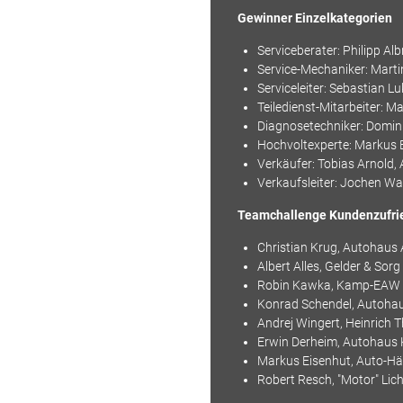
Gewinner Einzelkategorien
Serviceberater: Philipp 
Service-Mechaniker: Mart
Serviceleiter: Sebastian 
Teiledienst-Mitarbeiter: 
Diagnosetechniker: Domin
Hochvoltexperte: Markus 
Verkäufer: Tobias Arnold,
Verkaufsleiter: Jochen 
Teamchallenge Kundenzufri
Christian Krug, Autohaus
Albert Alles, Gelder & So
Robin Kawka, Kamp-EA
Konrad Schendel, Autoha
Andrej Wingert, Heinric
Erwin Derheim, Autohaus
Markus Eisenhut, Auto-H
Robert Resch, "Motor" Li