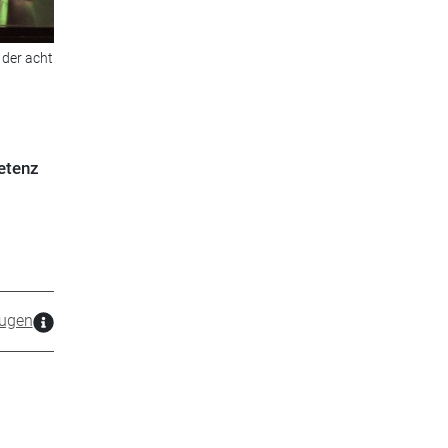
 der acht
etenz
ugen