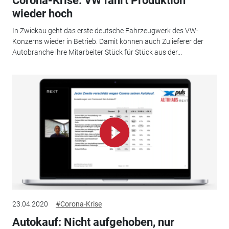
Corona-Krise: VW fährt Produktion
wieder hoch
In Zwickau geht das erste deutsche Fahrzeugwerk des VW-
Konzerns wieder in Betrieb. Damit können auch Zulieferer der
Autobranche ihre Mitarbeiter Stück für Stück aus der...
23.04.2020
#Corona-Krise
Autokauf: Nicht aufgehoben, nur