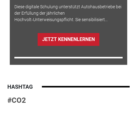
Diese digitale Schulung unterstützt Autohausbetriebe bei
der Erfüllung der jährlichen
Hochvolt‑Unterweisungspflicht. Sie sensibilisiert...
JETZT KENNENLERNEN
HASHTAG
#CO2