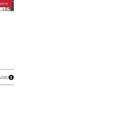
alerie
ugen