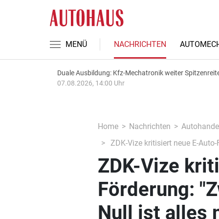
MENÜ
NACHRICHTEN
AUTOMECH
Duale Ausbildung: Kfz-Mechatronik weiter Spitzenreit
07.08.2026, 14:00 Uhr
Home
Nachrichten
Autohande
ZDK-Vize kritisiert neue E-Auto-
ZDK-Vize krit
Förderung: "
Null ist alles