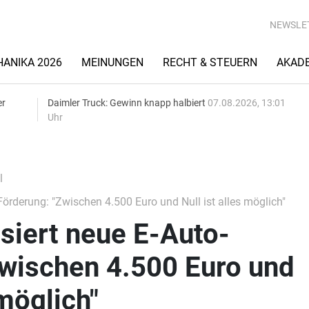
NEWSLE
ANIKA 2026
MEINUNGEN
RECHT & STEUERN
AKAD
er
Daimler Truck: Gewinn knapp halbiert
07.08.2026, 13:01
Uhr
l
Förderung: "Zwischen 4.500 Euro und Null ist alles möglich"
isiert neue E-Auto-
Zwischen 4.500 Euro und
 möglich"