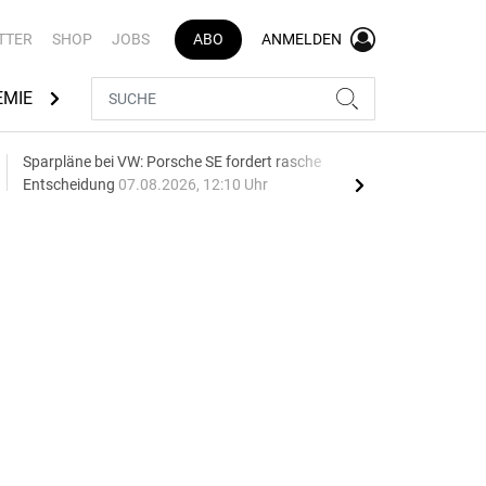
TTER
SHOP
JOBS
ABO
ANMELDEN
EMIE
AUTOMARKEN
MEDIATHEK
BRANCHENVERZEI
Sparpläne bei VW: Porsche SE fordert rasche
75 J
Entscheidung
07.08.2026, 12:10 Uhr
Auf