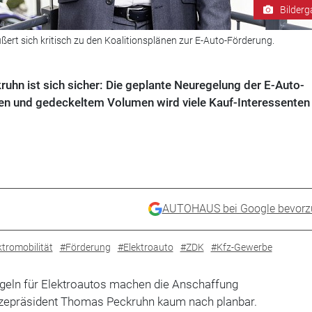
Bilderg
rt sich kritisch zu den Koalitionsplänen zur E-Auto-Förderung.
hn ist sich sicher: Die geplante Neuregelung der E-Auto-
en und gedeckeltem Volumen wird viele Kauf-Interessenten
AUTOHAUS bei Google bevorz
ktromobilität
#Förderung
#Elektroauto
#ZDK
#Kfz-Gewerbe
geln für Elektroautos machen die Anschaffung
izepräsident Thomas Peckruhn kaum nach planbar.