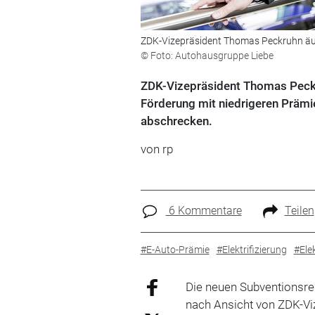
ZDK-Vizepräsident Thomas Peckruhn äuße
© Foto: Autohausgruppe Liebe
ZDK-Vizepräsident Thomas Peckru
Förderung mit niedrigeren Prämi
abschrecken.
von rp
6 Kommentare
Teilen
#E-Auto-Prämie
#Elektrifizierung
#Ele
Die neuen Subventionsre
nach Ansicht von ZDK-V