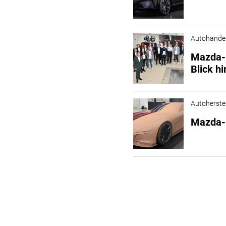
Autohande
Mazda-H
Blick h
Autoherstel
Mazda-