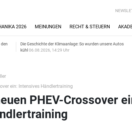
NEWSLE
ANIKA 2026
MEINUNGEN
RECHT & STEUERN
AKAD
 den
Die Geschichte der Klimaanlage: So wurden unsere Autos
kühl
06.08.2026, 14:29 Uhr
ler
er ein: Intensives Händlertraining
neuen PHEV-Crossover ei
ndlertraining