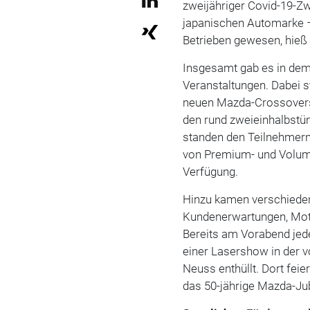
zweijähriger Covid-19-Z
japanischen Automarke –
Betrieben gewesen, hieß 
Insgesamt gab es in de
Veranstaltungen. Dabei s
neuen Mazda-Crossovers
den rund zweieinhalbstü
standen den Teilnehmern
von Premium- und Volum
Verfügung.
Hinzu kamen verschied
Kundenerwartungen, Moti
Bereits am Vorabend je
einer Lasershow in der 
Neuss enthüllt. Dort fei
das 50-jährige Mazda-Ju