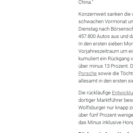
China."
Konzernweit sanken die 
schwachen Vormonat um 3
Dienstag nach Börsenschl
457.800 Autos aus und da
In den ersten sieben Mo
Vorjahreszeitraum um ei
kumuliert ein Rückgang v
über minus 13 Prozent.
Porsche
sowie die Töch
allesamt in den ersten s
Die rückläufige
Entwickl
dortiger Marktführer beso
Wolfsburger nur knapp z
über fünf Prozent wenige
das Minus inklusive Hong