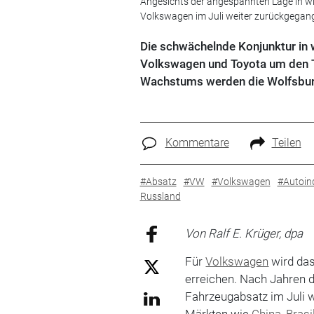
Angesichts der angespannten Lage in wi
Volkswagen im Juli weiter zurückgegan
Die schwächelnde Konjunktur in
Volkswagen und Toyota um den T
Wachstums werden die Wolfsburg
Kommentare
Teilen
#Absatz
#VW
#Volkswagen
#Autoin
Russland
Von Ralf E. Krüger, dpa
Für
Volkswagen
wird das
erreichen. Nach Jahren 
Fahrzeugabsatz im Juli 
Märkten wie
China
,
Brasi