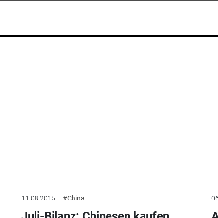
11.08.2015
#China
06
Juli-Bilanz: Chinesen kaufen
A