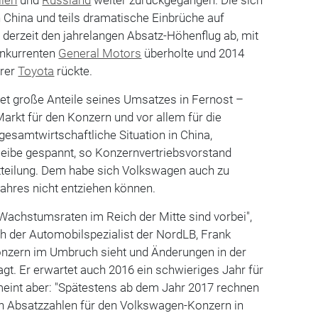
 China und teils dramatische Einbrüche auf
derzeit den jahrelangen Absatz-Höhenflug ab, mit
nkurrenten
General Motors
überholte und 2014
hrer
Toyota
rückte.
et große Anteile seines Umsatzes in Fernost –
Markt für den Konzern und vor allem für die
 gesamtwirtschaftliche Situation in China,
leibe gespannt, so Konzernvertriebsvorstand
Mitteilung. Dem habe sich Volkswagen auch zu
ahres nicht entziehen können.
r Wachstumsraten im Reich der Mitte sind vorbei",
 der Automobilspezialist der NordLB, Frank
nzern im Umbruch sieht und Änderungen in der
gt. Er erwartet auch 2016 ein schwieriges Jahr für
eint aber: "Spätestens ab dem Jahr 2017 rechnen
en Absatzzahlen für den Volkswagen-Konzern in