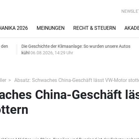
NEWSLE
ANIKA 2026
MEINUNGEN
RECHT & STEUERN
AKAD
 den
Die Geschichte der Klimaanlage: So wurden unsere Autos
kühl
06.08.2026, 14:29 Uhr
ler
Absatz: Schwaches China-Geschäft lässt VW-Motor stott
aches China-Geschäft lä
ttern