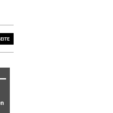
EITE
en