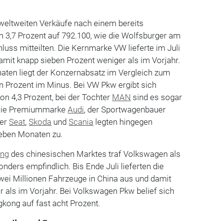
weltweiten Verkäufe nach einem bereits
,7 Prozent auf 792.100, wie die Wolfsburger am
uss mitteilten. Die Kernmarke VW lieferte im Juli
mit knapp sieben Prozent weniger als im Vorjahr.
naten liegt der Konzernabsatz im Vergleich zum
n Prozent im Minus. Bei VW Pkw ergibt sich
on 4,3 Prozent, bei der Tochter
MAN
sind es sogar
 Die Premiummarke
Audi
, der Sportwagenbauer
ter
Seat
,
Skoda
und
Scania
legten hingegen
ieben Monaten zu.
ung
des chinesischen Marktes traf Volkswagen als
nders empfindlich. Bis Ende Juli lieferten die
wei Millionen Fahrzeuge in China aus und damit
r als im Vorjahr. Bei Volkswagen Pkw belief sich
kong auf fast acht Prozent.