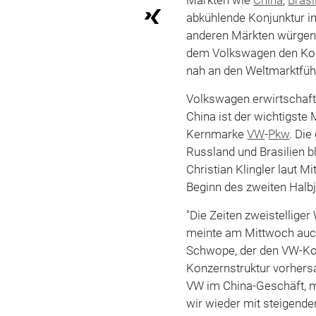
abkühlende Konjunktur in
anderen Märkten würgen 
dem Volkswagen den Ko
nah an den Weltmarktfü
Volkswagen erwirtschaft
China ist der wichtigste 
Kernmarke
VW
-
Pkw
. Die
Russland und Brasilien b
Christian Klingler laut 
Beginn des zweiten Halbj
"Die Zeiten zweistellige
meinte am Mittwoch auch
Schwope, der den VW-Ko
Konzernstruktur vorhersa
VW im China-Geschäft, m
wir wieder mit steigend