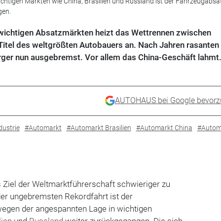
chtigen Märkten wie China, Brasilien und Russland ist der Fahrzeugabsat
gen.
 wichtigen Absatzmärkten heizt das Wettrennen zwischen
itel des weltgrößten Autobauers an. Nach Jahren rasanten
er nun ausgebremst. Vor allem das China-Geschäft lahmt
AUTOHAUS bei Google bevorz
dustrie
#Automarkt
#Automarkt Brasilien
#Automarkt China
#Autom
 Ziel der Weltmarktführerschaft schwieriger zu
der ungebremsten Rekordfahrt ist der
wegen der angespannten Lage in wichtigen
lien
und
Russland
weiter zurückgegangen. Die sich