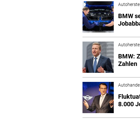
Autoherstel
BMW sen
Jobabb
Autoherstel
BMW: Zi
Zahlen
Autohande
Fluktua
8.000 