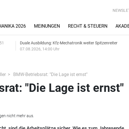
NEWSLE
ANIKA 2026
MEINUNGEN
RECHT & STEUERN
AKAD
:51
Duale Ausbildung: Kfz-Mechatronik weiter Spitzenreiter
07.08.2026, 14:00 Uhr
ler
BMW-Betriebsrat: "Die Lage ist ernst"
at: "Die Lage ist ernst"
en nicht mehr aus.
t, sind die Arbeitsplätze sicher. Wie es zum Jahresende